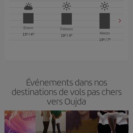
Enero
Febrero
Marzo
15º
/
4º
16º
/
4º
19º
/
7º
Événements dans nos
destinations de vols pas chers
vers Oujda