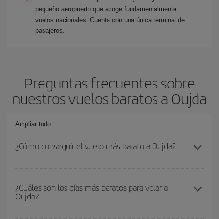
pequeño aeropuerto que acoge fundamentalmente
vuelos nacionales. Cuenta con una única terminal de
pasajeros.
Preguntas frecuentes sobre
nuestros vuelos baratos a Oujda
Ampliar todo
¿Cómo conseguir el vuelo más barato a Oujda?
Podrás ahorrar en tu billete de avión y conseguir el vuelo más
barato si evitas temporadas altas, compras con antelación y
¿Cuáles son los días más baratos para volar a
Oujda?
puedes ser flexible con las fechas y horarios de ida y vuelta.
Además, si no tienes decidido un destino concreto para tu viaje,
mira nuestras ofertas y déjate inspirar: seguro que encuentras el