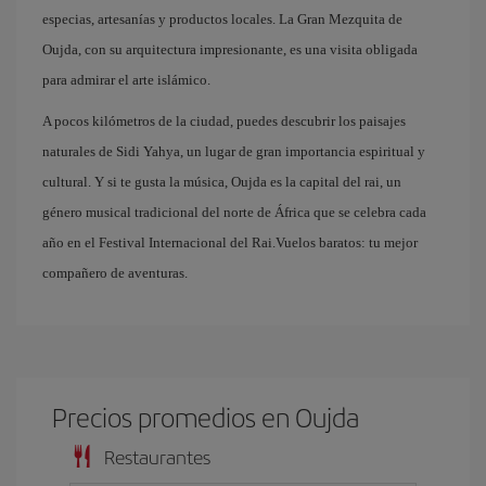
especias, artesanías y productos locales. La Gran Mezquita de
Oujda, con su arquitectura impresionante, es una visita obligada
para admirar el arte islámico.
A pocos kilómetros de la ciudad, puedes descubrir los paisajes
naturales de Sidi Yahya, un lugar de gran importancia espiritual y
cultural. Y si te gusta la música, Oujda es la capital del rai, un
género musical tradicional del norte de África que se celebra cada
año en el Festival Internacional del Rai.Vuelos baratos: tu mejor
compañero de aventuras.
Precios promedios en Oujda
Restaurantes