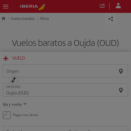
Saltar al contenido principal
Vuelos baratos
África
Vuelos baratos a Oujda (OUD)
VUELO
Origen
DESTINO
Seleccione
Ida y vuelta
una
opción
Pagar con Avios