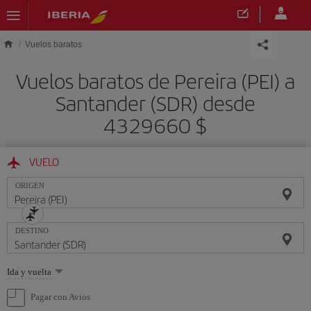
Saltar al contenido principal
Vuelos baratos
Vuelos baratos de Pereira (PEI) a
Santander (SDR) desde
4329660 $
VUELO
ORIGEN
DESTINO
Seleccione
Ida y vuelta
una
opción
Pagar con Avios