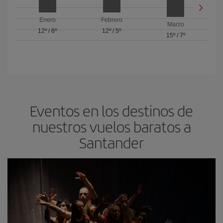
Enero
Febrero
Marzo
12º
/
6º
12º
/
5º
15º
/
7º
Eventos en los destinos de
nuestros vuelos baratos a
Santander