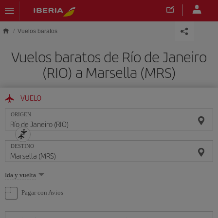
Saltar al contenido principal
Vuelos baratos
Vuelos baratos de Río de Janeiro
(RIO) a Marsella (MRS)
VUELO
ORIGEN
DESTINO
Seleccione
Ida y vuelta
una
opción
Pagar con Avios