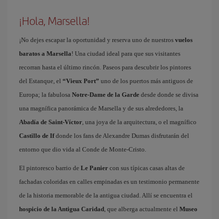
¡Hola, Marsella!
¡No dejes escapar la oportunidad y reserva uno de nuestros
vuelos
baratos a Marsella
! Una ciudad ideal para que sus visitantes
recorran hasta el último rincón. Paseos para descubrir los pintores
del Estanque, el
“Vieux Port”
uno de los puertos más antiguos de
Europa; la fabulosa
Notre-Dame de la Garde
desde donde se divisa
una magnífica panorámica de Marsella y de sus alrededores, la
Abadía de Saint-Víctor
, una joya de la arquitectura, o el magnífico
Castillo de If
donde los fans de Alexandre Dumas disfrutarán del
entorno que dio vida al Conde de Monte-Cristo.
El pintoresco barrio de
Le Panier
con sus típicas casas altas de
fachadas coloridas en calles empinadas es un testimonio permanente
de la historia memorable de la antigua ciudad. Allí se encuentra el
hospicio de la Antigua Caridad
, que alberga actualmente el
Museo