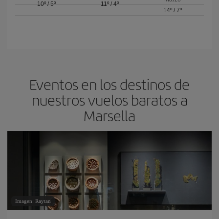
10º
/
5º
11º
/
4º
14º
/
7º
Eventos en los destinos de
nuestros vuelos baratos a
Marsella
Imagen: Raytan