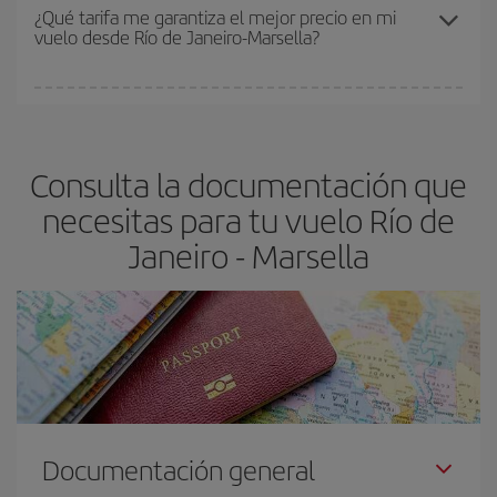
Los precios dependen de las plazas que queden libres en el vuelo
¿Qué tarifa me garantiza el mejor precio en mi
vuelo desde Río de Janeiro-Marsella?
y de que las tarifas más baratas (turista) estén disponibles o se
vayan agotando. Por eso, comprar con antelación es
fundamental
para conseguir
vuelos baratos a Río de Janeiro-
En Iberia, tenemos distintas tarifas para garantizarte el mejor
Marsella-dest
.
precio según tus necesidades de viaje. La tarifa básica, te
asegura el vuelo más barato.
Consulta la documentación que
necesitas para tu vuelo Río de
Janeiro - Marsella
Documentación general