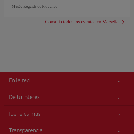
Musée Regards de Provence
Consulta todos los eventos en Marsella
En la red
De tu interés
Tu seguridad es lo primero
Iberia es más
Accesibilidad
Noticias y Novedades
Compromiso de servicio
Transparencia
Grupo Iberia