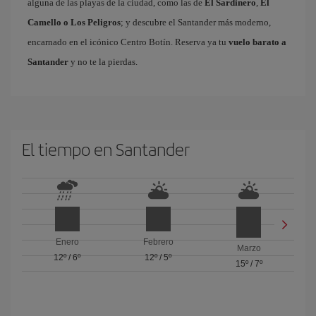
alguna de las playas de la ciudad, como las de
El Sardinero
,
El
Camello o Los Peligros
; y descubre el Santander más moderno,
encarnado en el icónico Centro Botín. Reserva ya tu
vuelo barato a
Santander
y no te la pierdas.
El tiempo en Santander
Enero
Febrero
Marzo
12º
/
6º
12º
/
5º
15º
/
7º