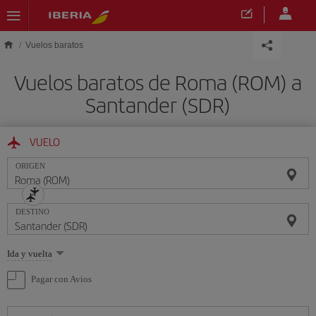
Saltar al contenido principal
Vuelos baratos
Vuelos baratos de Roma (ROM) a
Santander (SDR)
VUELO
ORIGEN
DESTINO
Seleccione
Ida y vuelta
una
opción
Pagar con Avios