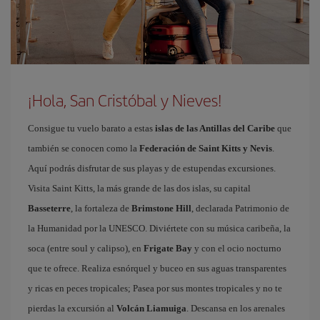
¡Hola, San Cristóbal y Nieves!
Consigue tu vuelo barato a estas
islas de las Antillas del Caribe
que
también se conocen como la
Federación de Saint Kitts y Nevis
.
Aquí podrás disfrutar de sus playas y de estupendas excursiones.
Visita Saint Kitts, la más grande de las dos islas, su capital
Basseterre
, la fortaleza de
Brimstone Hill
, declarada Patrimonio de
la Humanidad por la UNESCO. Diviértete con su música caribeña, la
soca (entre soul y calipso), en
Frigate Bay
y con el ocio nocturno
que te ofrece. Realiza esnórquel y buceo en sus aguas transparentes
y ricas en peces tropicales; Pasea por sus montes tropicales y no te
pierdas la excursión al
Volcán Liamuiga
. Descansa en los arenales