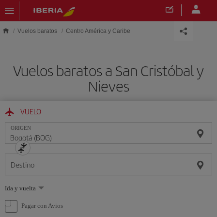
Saltar al contenido principal
Vuelos baratos
Centro América y Caribe
Vuelos baratos a San Cristóbal y
Nieves
VUELO
ORIGEN
Destino
Seleccione
Ida y vuelta
una
opción
Pagar con Avios