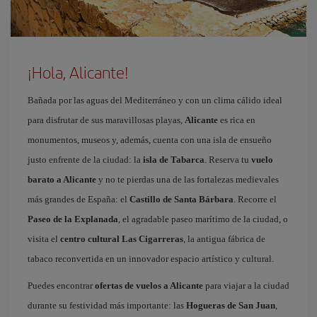
¡Hola, Alicante!
Bañada por las aguas del Mediterráneo y con un clima cálido ideal
para disfrutar de sus maravillosas playas,
Alicante
es rica en
monumentos, museos y, además, cuenta con una isla de ensueño
justo enfrente de la ciudad: la
isla de Tabarca
. Reserva tu
vuelo
barato a Alicante
y no te pierdas una de las fortalezas medievales
más grandes de España: el
Castillo de Santa Bárbara
. Recorre el
Paseo de la Explanada
, el agradable paseo marítimo de la ciudad, o
visita el
centro cultural Las Cigarreras
, la antigua fábrica de
tabaco reconvertida en un innovador espacio artístico y cultural.
Puedes encontrar
ofertas de vuelos a Alicante
para viajar a la ciudad
durante su festividad más importante: las
Hogueras de San Juan
,