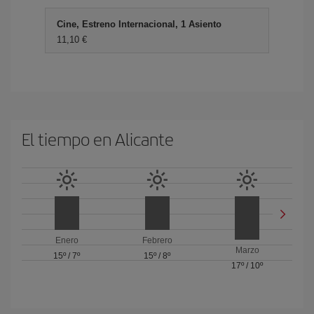
Cine, Estreno Internacional, 1 Asiento
11,10 €
El tiempo en Alicante
Enero
Febrero
Marzo
15º
/
7º
15º
/
8º
17º
/
10º