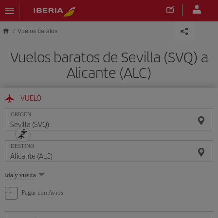
Saltar al contenido principal
Vuelos baratos
Vuelos baratos de Sevilla (SVQ) a
Alicante (ALC)
VUELO
ORIGEN
DESTINO
Seleccione
Ida y vuelta
una
opción
Pagar con Avios