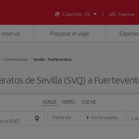
Colombia - ES
Empresas
 reserva
Preparar el viaje
Experien
Fuerteventura
Sevilla - Fuerteventura
aratos de Sevilla (SVQ) a Fuertevent
VUELO
HOTEL
COCHE
Fecha ida
Fecha vuelta
1
A
Introduce la fecha en formato día/mes/año
Introduce la fecha en format