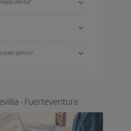
 mejor oferta?
gunos
horarios
puede que te hagan ahorrar aún
elo y de que las tarifas más baratas (turista)
villa-Fuerteventura-dest
.
ra el vuelo más barato.
a buen precio?
ser flexible.
Lo normal es que
cuanto antes
 poco abiertos, podrás
elegir el precio más
villa - Fuerteventura