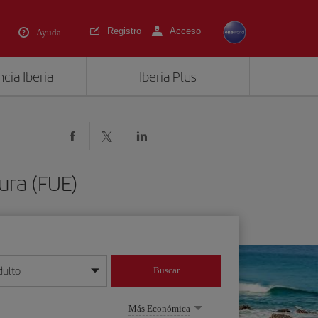
Registro
Acceso
Ayuda
cia Iberia
Iberia Plus
ura (FUE)
dulto
Buscar
o día/mes/año
Más Económica