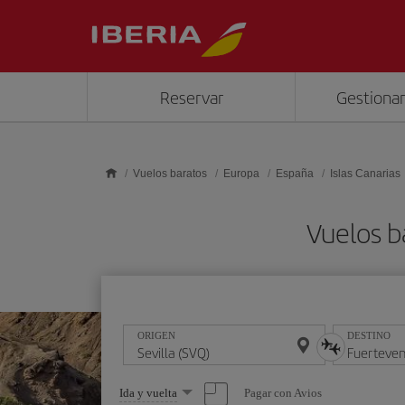
Saltar al contenido principal
Reservar
Gestionar
Vuelos baratos
Europa
España
Islas Canarias
Vuelos b
ORIGEN
DESTINO
Seleccione
Pagar con Avios
Ida y vuelta