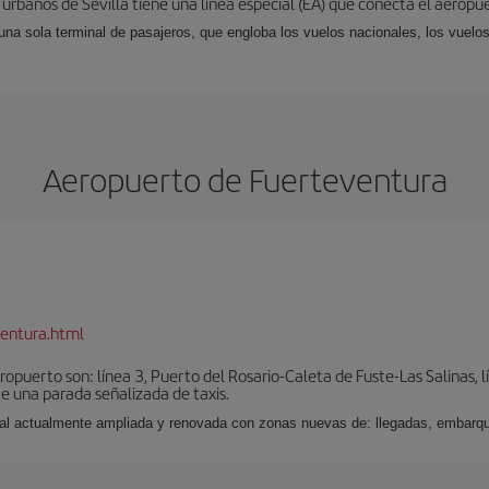
 urbanos de Sevilla tiene una línea especial (EA) que conecta el aeropue
una sola terminal de pasajeros, que engloba los vuelos nacionales, los vuelos
Aeropuerto de Fuerteventura
entura.html
puerto son: línea 3, Puerto del Rosario-Caleta de Fuste-Las Salinas, l
e una parada señalizada de taxis.
nal actualmente ampliada y renovada con zonas nuevas de: llegadas, embarqu