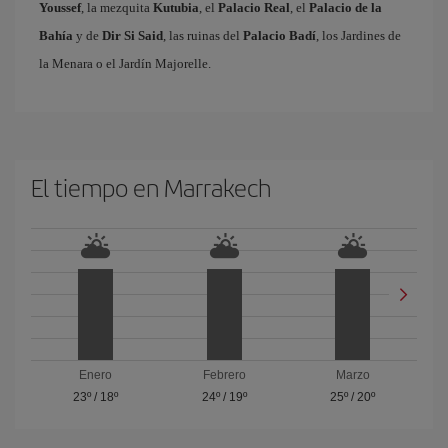
Youssef
, la mezquita
Kutubia
, el
Palacio Real
, el
Palacio de la
Bahía
y de
Dir Si Said
, las ruinas del
Palacio Badí
, los Jardines de
la Menara o el Jardín Majorelle.
El tiempo en Marrakech
Enero
Febrero
Marzo
23º
/
18º
24º
/
19º
25º
/
20º