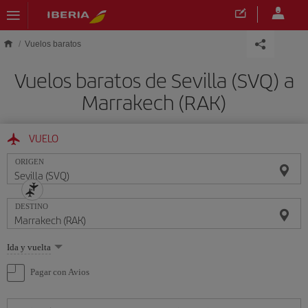
Saltar al contenido principal
Vuelos baratos
Vuelos baratos de Sevilla (SVQ) a
Marrakech (RAK)
VUELO
ORIGEN
DESTINO
Seleccione
Ida y vuelta
una
opción
Pagar con Avios