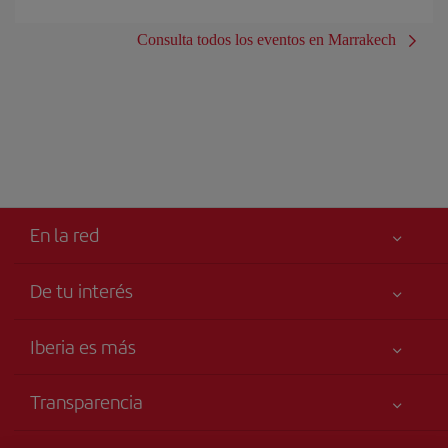
Consulta todos los eventos en Marrakech
En la red
De tu interés
Tu seguridad es lo primero
Iberia es más
Accesibilidad
Noticias y Novedades
Compromiso de servicio
Transparencia
Grupo Iberia
Publicidad
Información Legal
Iberia Empleo