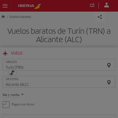
Saltar al contenido principal
Vuelos baratos
Vuelos baratos de Turín (TRN) a
Alicante (ALC)
VUELO
ORIGEN
DESTINO
Seleccione
Ida y vuelta
una
opción
Pagar con Avios