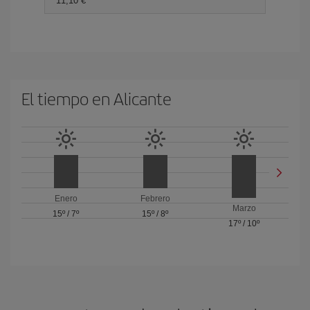
11,10 €
El tiempo en Alicante
Enero
Febrero
Marzo
15º
/
7º
15º
/
8º
17º
/
10º