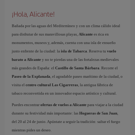
¡Hola, Alicante!
Bañada por las aguas del Mediterráneo y con un clima cálido ideal
para disfrutar de sus maravillosas playas,
Alicante
es rica en
monumentos, museos y, además, cuenta con una isla de ensueño
justo enfrente de la ciudad: la
isla de Tabarca
. Reserva tu
vuelo
barato a Alicante
y no te pierdas una de las fortalezas medievales
más grandes de España: el
Castillo de Santa Bárbara
. Recorre el
Paseo de la Explanada
, el agradable paseo marítimo de la ciudad, o
visita el
centro cultural Las Cigarreras
, la antigua fábrica de
tabaco reconvertida en un innovador espacio artístico y cultural.
Puedes encontrar
ofertas de vuelos a Alicante
para viajar a la ciudad
durante su festividad más importante: las
Hogueras de San Juan
,
del 20 al 24 de junio. Apúntate a seguir la tradición: saltar el fuego
mientras pides un deseo.