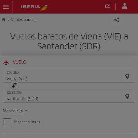
Saltar al contenido principal
Vuelos baratos
Vuelos baratos de Viena (VIE) a
Santander (SDR)
VUELO
ORIGEN
DESTINO
Seleccione
Ida y vuelta
una
opción
Pagar con Avios