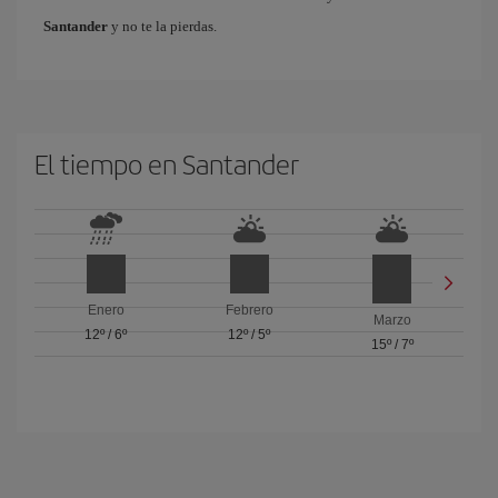
Santander
y no te la pierdas.
El tiempo en Santander
Enero
Febrero
Marzo
12º
/
6º
12º
/
5º
15º
/
7º