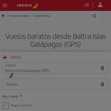
Saltar al contenido principal
Vuelos baratos
Sudamérica
Vuelos baratos desde Baltra Islas
Galápagos (GPS)
VUELO
ORIGEN
Destino
Seleccione
Ida y vuelta
una
opción
Pagar con Avios