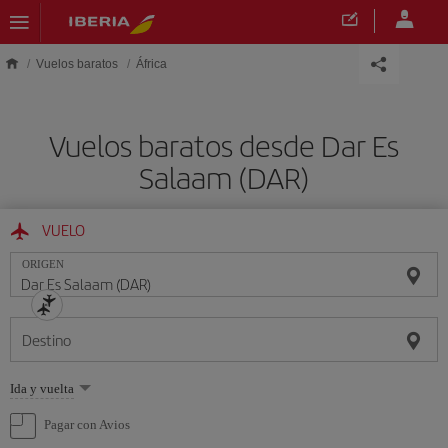
Saltar al contenido principal
Vuelos baratos
África
Vuelos baratos desde Dar Es
Salaam (DAR)
VUELO
ORIGEN
Destino
Seleccione
Ida y vuelta
una
opción
Pagar con Avios