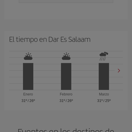
El tiempo en Dar Es Salaam
Enero
Febrero
Marzo
31º
/
26º
31º
/
26º
31º
/
25º
Eventos en los destinos de