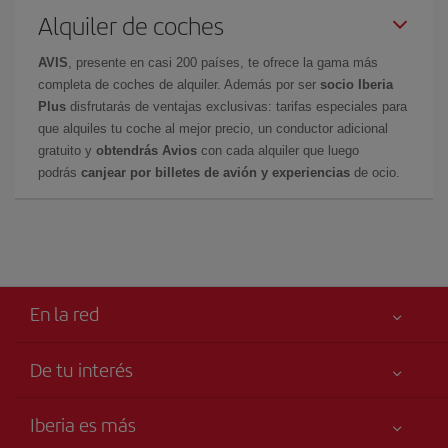
Alquiler de coches
AVIS
, presente en casi 200 países, te ofrece la gama más
completa de coches de alquiler. Además por ser
socio Iberia
Plus
disfrutarás de ventajas exclusivas: tarifas especiales para
que alquiles tu coche al mejor precio, un conductor adicional
gratuito y
obtendrás Avios
con cada alquiler que luego
podrás
canjear por billetes de avión y experiencias
de ocio.
En la red
De tu interés
Tu seguridad es lo primero
Iberia es más
Accesibilidad