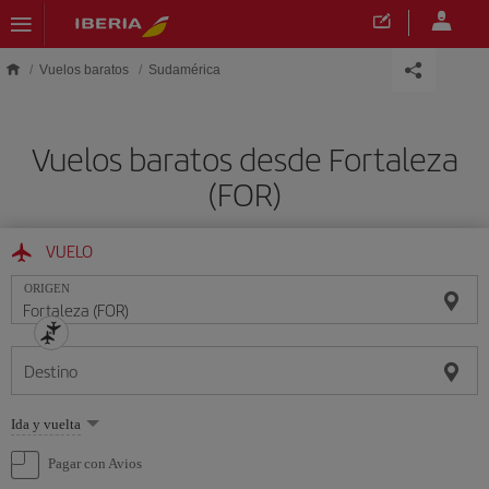
Saltar al contenido principal
Vuelos baratos
Sudamérica
Vuelos baratos desde Fortaleza
(FOR)
VUELO
ORIGEN
Destino
Seleccione
Ida y vuelta
una
opción
Pagar con Avios