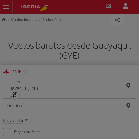
Saltar al contenido principal
Vuelos baratos
Sudamérica
Vuelos baratos desde Guayaquil
(GYE)
VUELO
ORIGEN
Destino
Seleccione
Ida y vuelta
una
opción
Pagar con Avios