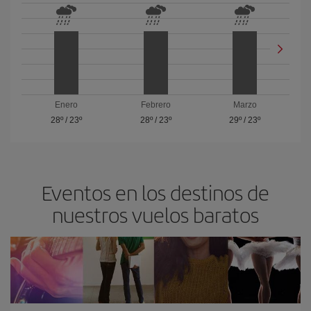
Enero
Febrero
Marzo
28º
/
23º
28º
/
23º
29º
/
23º
Eventos en los destinos de
nuestros vuelos baratos