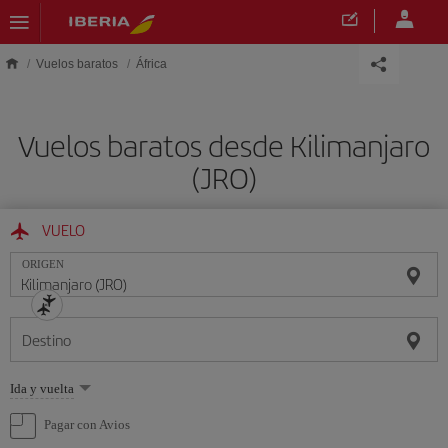
Saltar al contenido principal
Vuelos baratos
África
Vuelos baratos desde Kilimanjaro
(JRO)
VUELO
ORIGEN
Destino
Seleccione
Ida y vuelta
una
opción
Pagar con Avios