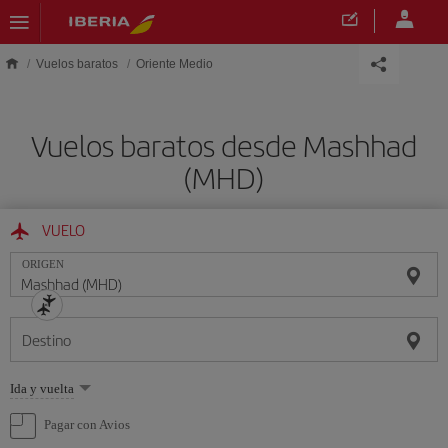
Saltar al contenido principal
Vuelos baratos
Oriente Medio
Vuelos baratos desde Mashhad
(MHD)
VUELO
ORIGEN
Destino
Seleccione
Ida y vuelta
una
opción
Pagar con Avios