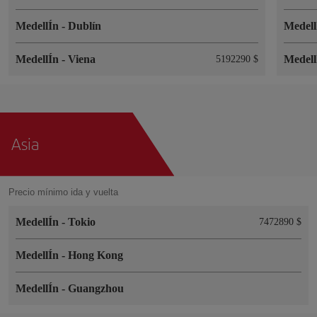
MedellÍn
-
Dublín
Medel
MedellÍn
-
Viena
Medel
5192290 $
Asia
Precio mínimo ida y vuelta
MedellÍn
-
Tokio
7472890 $
MedellÍn
-
Hong Kong
MedellÍn
-
Guangzhou