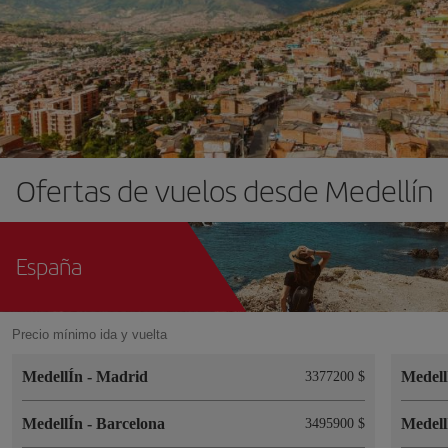
Ofertas de vuelos desde Medellín
España
Precio mínimo ida y vuelta
MedellÍn
-
Madrid
Medel
3377200 $
MedellÍn
-
Barcelona
Medel
3495900 $