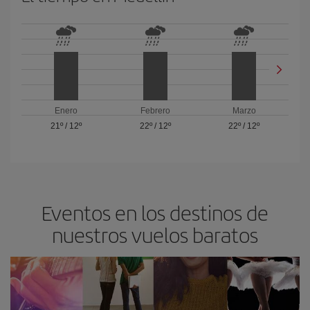
Enero
Febrero
Marzo
21º
/
12º
22º
/
12º
22º
/
12º
Eventos en los destinos de
nuestros vuelos baratos