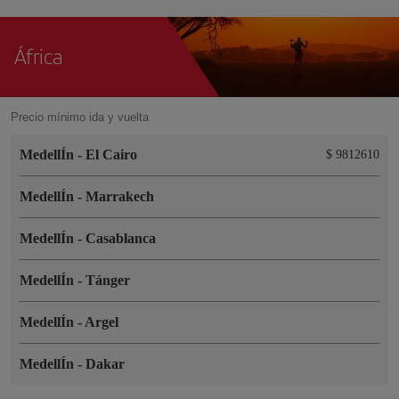
África
Precio mínimo ida y vuelta
MedellÍn
-
El Cairo
$ 9812610
MedellÍn
-
Marrakech
MedellÍn
-
Casablanca
MedellÍn
-
Tánger
MedellÍn
-
Argel
MedellÍn
-
Dakar