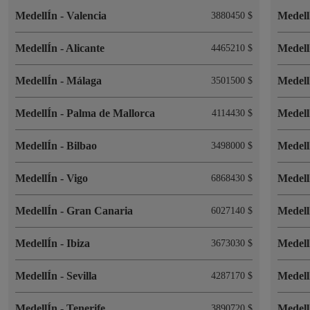
MedellÍn
-
Valencia
Medel
3880450 $
MedellÍn
-
Alicante
Medel
4465210 $
MedellÍn
-
Málaga
Medel
3501500 $
MedellÍn
-
Palma de Mallorca
Medel
4114430 $
MedellÍn
-
Bilbao
Medel
3498000 $
MedellÍn
-
Vigo
Medel
6868430 $
MedellÍn
-
Gran Canaria
Medel
6027140 $
MedellÍn
-
Ibiza
Medel
3673030 $
MedellÍn
-
Sevilla
Medel
4287170 $
MedellÍn
-
Tenerife
Medel
3890720 $