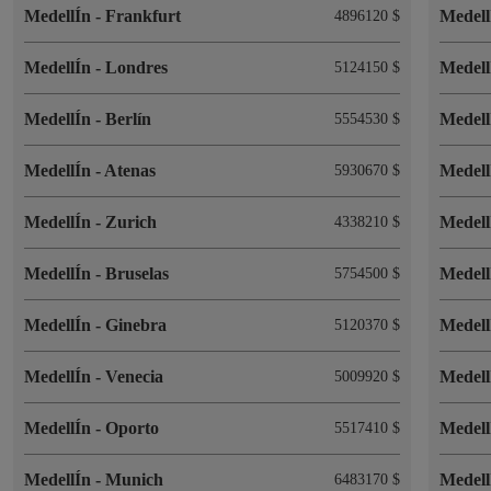
MedellÍn
-
Frankfurt
Medel
4896120 $
MedellÍn
-
Londres
Medel
5124150 $
MedellÍn
-
Berlín
Medel
5554530 $
MedellÍn
-
Atenas
Medel
5930670 $
MedellÍn
-
Zurich
Medel
4338210 $
MedellÍn
-
Bruselas
Medel
5754500 $
MedellÍn
-
Ginebra
Medel
5120370 $
MedellÍn
-
Venecia
Medel
5009920 $
MedellÍn
-
Oporto
Medel
5517410 $
MedellÍn
-
Munich
Medel
6483170 $