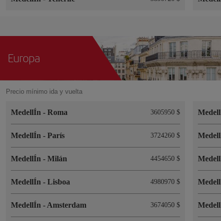
Europa
Precio mínimo ida y vuelta
MedellÍn
-
Roma
Medel
3605950 $
MedellÍn
-
París
Medel
3724260 $
MedellÍn
-
Milán
Medel
4454650 $
MedellÍn
-
Lisboa
Medel
4980970 $
MedellÍn
-
Amsterdam
Medel
3674050 $