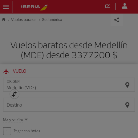
Saltar al contenido principal
Vuelos baratos
Sudamérica
Vuelos baratos desde Medellín
(MDE) desde 3377200 $
VUELO
ORIGEN
Destino
Seleccione
Ida y vuelta
una
opción
Pagar con Avios