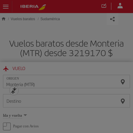
Saltar al contenido principal
Vuelos baratos
Sudamérica
Vuelos baratos desde Monteria
(MTR) desde 3219170 $
VUELO
ORIGEN
Destino
Seleccione
Ida y vuelta
una
opción
Pagar con Avios