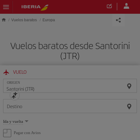
Saltar al contenido principal
Vuelos baratos
Europa
Vuelos baratos desde Santorini
(JTR)
VUELO
ORIGEN
Destino
Seleccione
Ida y vuelta
una
opción
Pagar con Avios