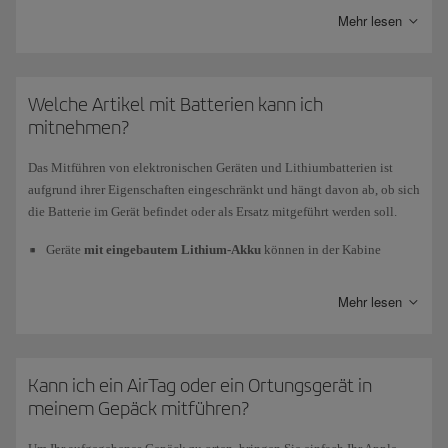
Mehr lesen
Mittel- und Kurzstreckenflugzeuge
(nachgerüstete A320 und A321)
Business Class
Welche Artikel mit Batterien kann ich
Universal-Stromanschlüsse (EU, USA, GB).
mitnehmen?
USB-Anschluss zum Laden, Hören und Anzeigen Ihrer eigenen
Das Mitführen von elektronischen Geräten und Lithiumbatterien ist
Inhalte.
aufgrund ihrer Eigenschaften eingeschränkt und hängt davon ab, ob sich
die Batterie im Gerät befindet oder als Ersatz mitgeführt werden soll.
Economy Class
Geräte
mit eingebautem Lithium-Akku
können in der Kabine
USB-Anschluss zum Aufladen.
mitgeführt und eingecheckt werden, sofern der Akku 160 Wh nicht
überschreitet.
Mehr lesen
Zum Einchecken von Laptops, Drohnen, Kameras, Handys oder
ähnlichen Geräten mit eingebautem Akku muss der Akku
abgeschaltet werden; außerdem müssen auch alle Apps, Alarme oder
Kann ich ein AirTag oder ein Ortungsgerät in
Konfigurationen, die ihn wieder aktivieren könnten, abgeschaltet
werden, und es muss sichergestellt werden, dass er nicht
meinem Gepäck mitführen?
versehentlich aktiviert werden kann.