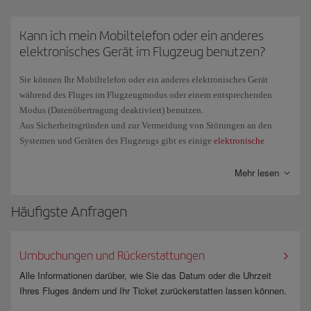
Wenn Sie das Flugzeug betreten, legen Sie sie in Ihre Hosentaschen, in
das Fach des vorderen Sitzplatzes oder unter den vorderen Sitzplatz. Es
ist vollständig verboten, sie in den oberen Gepäckfächern zu verstauen.
Kann ich mein Mobiltelefon oder ein anderes
elektronisches Gerät im Flugzeug benutzen?
Die Vorschriften für E-Zigaretten sind von Land zu Land
unterschiedlich. Informieren Sie sich auf der offiziellen Website der
Sie können Ihr Mobiltelefon oder ein anderes elektronisches Gerät
Regierung des jeweiligen Landes, in das oder aus dem Sie reisen, über
während des Fluges im Flugzeugmodus oder einem entsprechenden
die aktuellen Beschränkungen und Anforderungen.
Modus (Datenübertragung deaktiviert) benutzen.
Aus Sicherheitsgründen und zur Vermeidung von Störungen an den
Systemen und Geräten des Flugzeugs gibt es einige
elektronische
Geräte
, die bei Start, Landung und während des Fluges weiterhin nicht
benutzt werden dürfen.
Mehr lesen
Die neuen Langstreckenflugzeuge verfügen über Satelliten-Anschluss,
Häufigste Anfragen
um Ihnen über Ihre persönlichen Mobilgeräte
WLAN
-Netzzugang
bereitzustellen. So können Sie während des Fluges auf Ihre E-Mails
zugreifen, soziale Netzwerke besuchen, Textnachrichten versenden und
Umbuchungen und Rückerstattungen
Instant-Messaging-Anwendungen nutzen. Wenn Sie diesen Service nicht
nutzen möchten, empfehlen wir Ihnen, die Datenübertragung oder das
Alle Informationen darüber, wie Sie das Datum oder die Uhrzeit
Telefon auszuschalten.
Ihres Fluges ändern und Ihr Ticket zurückerstatten lassen können.