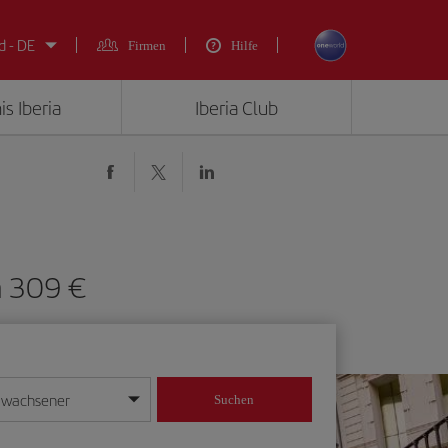
d - DE
Firmen
Hilfe
is Iberia
Iberia Club
n 309 €
rwachsener
Suchen
in
mat Tag/Monat/Jahr ein