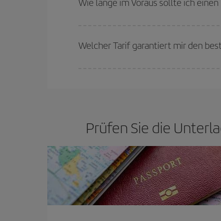
Wie lange im Voraus sollte ich eine
günstigsten Preisen wählen.
Je früher Sie Ihre Flüge
buchen, desto günstiger 
günstigsten (Economy-)Tarife verfügbar oder ausv
Welcher Tarif garantiert mir den bes
Bei Iberia haben wir verschiedene Tarife, um Ihne
Prüfen Sie die Unterla