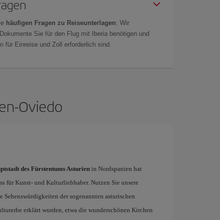
Fragen
ie
häufigen Fragen zu Reiseunterlagen
: Wir
 Dokumente Sie für den Flug mit Iberia benötigen und
 für Einreise und Zoll erforderlich sind.
ien-Oviedo
ptstadt des Fürstentums Asturien
in Nordspanien hat
s für Kunst- und Kulturliebhaber. Nutzen Sie unsere
he Sehenswürdigkeiten der sogenannten asturischen
lturerbe erklärt wurden, etwa die wunderschönen Kirchen