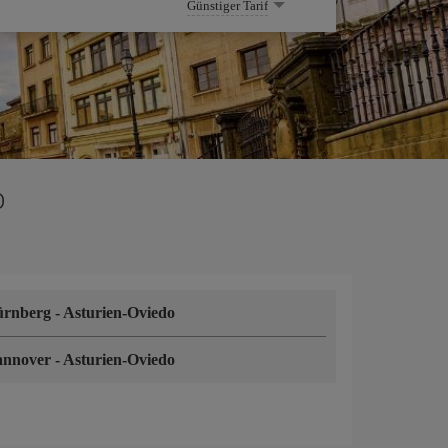
Günstiger Tarif
o
ürnberg
-
Asturien-Oviedo
annover
-
Asturien-Oviedo