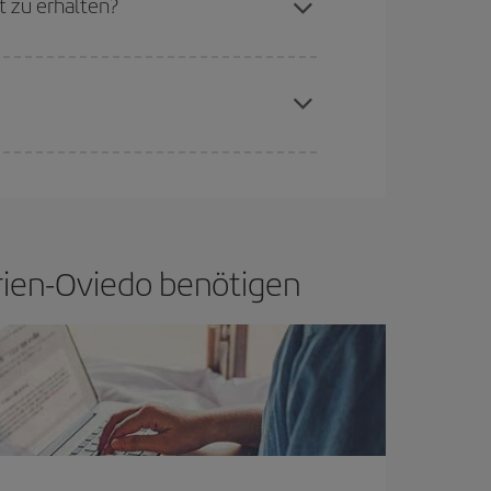
t zu erhalten?
aren Plätze auf dem Flug und danach, ob die
buchen, um
günstige Flüge
zu bekomme.
if bietet Ihnen den günstigsten Flug.
turien-Oviedo benötigen