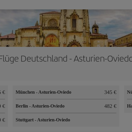
Flüge Deutschland - Asturien-Ovied
6 €
345 €
München
-
Asturien-Oviedo
N
9 €
482 €
Berlin
-
Asturien-Oviedo
H
9 €
Stuttgart
-
Asturien-Oviedo