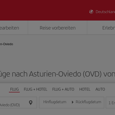
Deutschlan
earbeiten
Reise vorbereiten
Erlebn
en-Oviedo
flüge nach Asturien-Oviedo (OVD) vo
FLUG
FLUG + HOTEL
FLUG + AUTO
HOTEL
AUTO
Hinflugdatum
Rückflugdatum
1
E
Geben Sie das Datum im Format Tag/Monat/Jahr e
Geben Sie das Datum im For