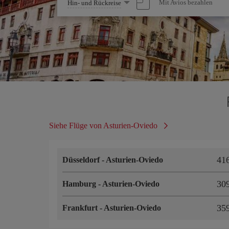
Wählen
Mit Avios bezahlen
Hin- und Rückreise
Sie
eine
Option
Siehe Flüge von Asturien-Oviedo
41
Düsseldorf
-
Asturien-Oviedo
30
Hamburg
-
Asturien-Oviedo
35
Frankfurt
-
Asturien-Oviedo