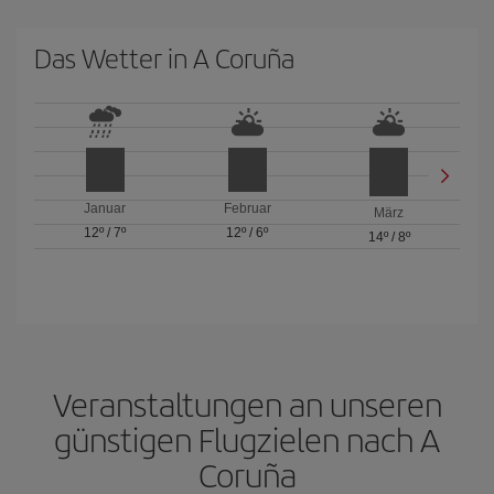
Das Wetter in A Coruña
Januar
Februar
März
12º
/
7º
12º
/
6º
14º
/
8º
Veranstaltungen an unseren
günstigen Flugzielen nach A
Coruña