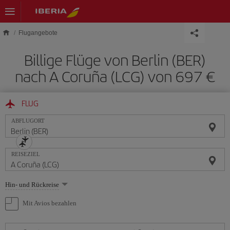
Skip to main content
Flugangebote
Billige Flüge von Berlin (BER)
nach A Coruña (LCG) von 697 €
FLUG
ABFLUGORT
REISEZIEL
Wählen
Hin- und Rückreise
Sie
eine
Mit Avios bezahlen
Option