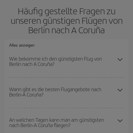
Häufig gestellte Fragen zu
unseren günstigen Flügen von
Berlin nach A Coruña
Alles anzeigen
Wie bekomme ich den günstigsten Flug von
Berlin nach A Coruña?
Sie können bei Ihrem Flugticket von Berlin nach A Coruña-dest
sparen und den günstigsten Flug bekommen, wenn Sie die
Wann gibt es die besten Flugangebote nach
Berlin-A Coruña?
Hauptsaison meiden, frühzeitig buchen und bei den
Rückreisedaten und -zeiten flexibel sein können.
Die günstigsten Flüge erhalten Sie, wenn Sie
außerhalb der
Hochsaison
reisen. Es hängt zwar auch von Ihrem Reiseziel ab,
An welchen Tagen kann man am günstigsten
nach Berlin-A Coruña fliegen?
aber Weihnachten, Ostern und die Schulferien sind im Allgemeinen
Hochsaison. Und, besonders wenn Sie einen Wochenendtripp