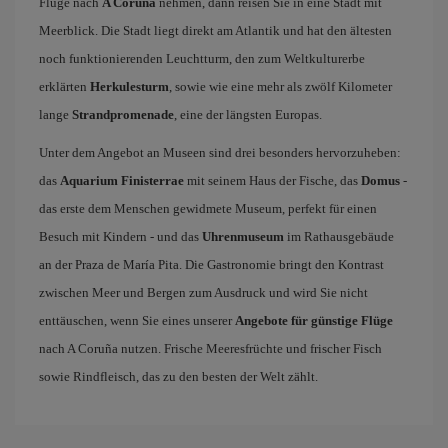
Flüge nach
A Coruña
nehmen, dann reisen Sie in eine Stadt mit
Meerblick. Die Stadt liegt direkt am Atlantik und hat den ältesten
noch funktionierenden Leuchtturm, den zum Weltkulturerbe
erklärten
Herkulesturm
, sowie wie eine mehr als zwölf Kilometer
lange
Strandpromenade
, eine der längsten Europas.
Unter dem Angebot an Museen sind drei besonders hervorzuheben:
das
Aquarium Finisterrae
mit seinem Haus der Fische, das
Domus
-
das erste dem Menschen gewidmete Museum, perfekt für einen
Besuch mit Kindern - und das
Uhrenmuseum
im Rathausgebäude
an der Praza de María Pita. Die Gastronomie bringt den Kontrast
zwischen Meer und Bergen zum Ausdruck und wird Sie nicht
enttäuschen, wenn Sie eines unserer
Angebote für günstige Flüge
nach A Coruña nutzen. Frische Meeresfrüchte und frischer Fisch
sowie Rindfleisch, das zu den besten der Welt zählt.