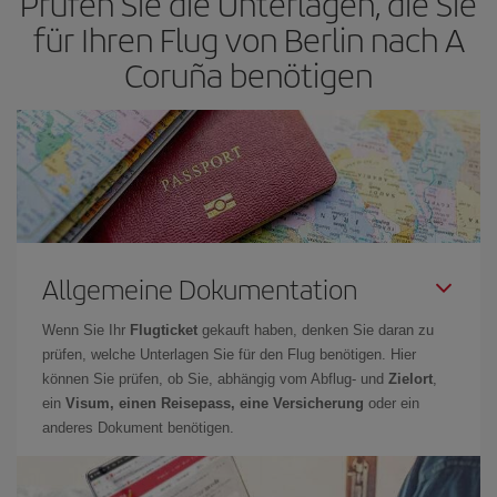
Prüfen Sie die Unterlagen, die Sie
nach Flügen die Reisedaten und -zeiten ein wenig offen lassen,
für Ihren Flug von Berlin nach A
können Sie unter
den günstigsten Preisen wählen.
Coruña benötigen
Allgemeine Dokumentation
Wenn Sie Ihr
Flugticket
gekauft haben, denken Sie daran zu
prüfen, welche Unterlagen Sie für den Flug benötigen. Hier
können Sie prüfen, ob Sie, abhängig vom Abflug- und
Zielort
,
ein
Visum, einen Reisepass, eine Versicherung
oder ein
anderes Dokument benötigen.