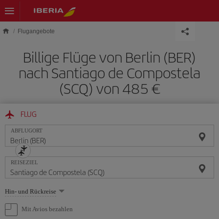
Skip to main content
Flugangebote
Billige Flüge von Berlin (BER)
nach Santiago de Compostela
(SCQ) von 485 €
FLUG
ABFLUGORT
REISEZIEL
Wählen
Hin- und Rückreise
Sie
eine
Mit Avios bezahlen
Option