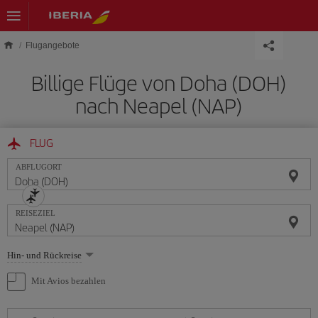
Skip to main content
Flugangebote
Billige Flüge von Doha (DOH)
nach Neapel (NAP)
FLUG
ABFLUGORT
REISEZIEL
Wählen
Hin- und Rückreise
Sie
eine
Mit Avios bezahlen
Option