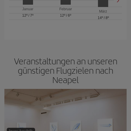
Januar
Februar
März
12º
/
7º
12º
/
6º
14º
/
8º
Veranstaltungen an unseren
günstigen Flugzielen nach
Neapel
Image: AnnaStills