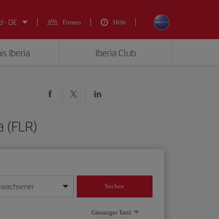
d - DE
Firmen
Hilfe
is Iberia
Iberia Club
a (FLR)
rwachsener
Suchen
in
mat Tag/Monat/Jahr ein
Günstiger Tarif