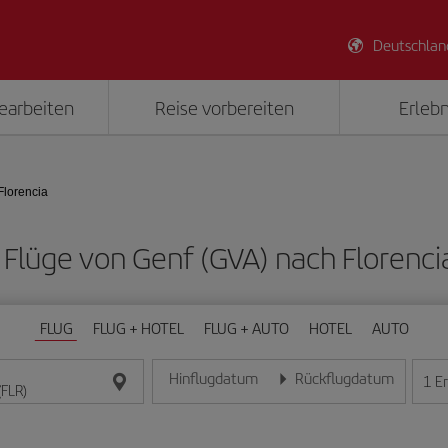
Deutschlan
earbeiten
Reise vorbereiten
Erlebn
Florencia
e Flüge von Genf (GVA) nach Florenci
FLUG
FLUG + HOTEL
FLUG + AUTO
HOTEL
AUTO
Hinflugdatum
Rückflugdatum
1
E
Geben Sie das Datum im Format Tag/Monat/Jahr e
Geben Sie das Datum im For