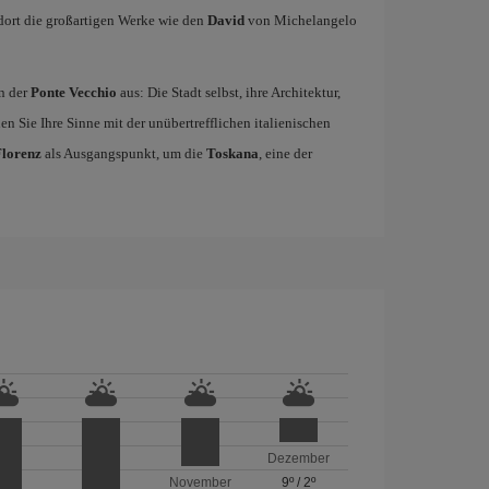
ort die großartigen Werke wie den
David
von Michelangelo
n der
Ponte Vecchio
aus: Die Stadt selbst, ihre Architektur,
n Sie Ihre Sinne mit der unübertrefflichen italienischen
Florenz
als Ausgangspunkt, um die
Toskana
, eine der
Dezember
November
9º
/
2º