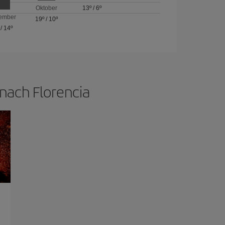
Oktober
13º
/
6º
ember
19º
/
10º
/
14º
nach Florencia