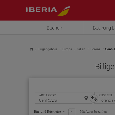
Skip to main content
Buchen
Buchung b
Flugangebote
Europa
Italien
Florenz
Genf - 
Billig
ABFLUGORT
REISEZIEL
Wählen
Mit Avios bezahlen
Hin- und Rückreise