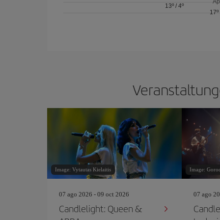
Ap
13º
/
4º
17º
Veranstaltung
Image: Vytautas Kielaitis
Image: Goro
07 ago 2026 - 09 oct 2026
07 ago 20
Candlelight: Queen &
Candle