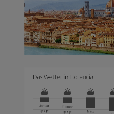
Das Wetter in Florencia
Januar
Februar
8º
/
1º
März
9º
/
1º