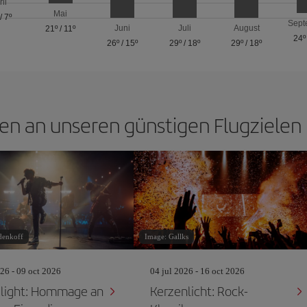
ril
Mai
/
7º
Sept
Juni
Juli
August
21º
/
11º
24º
26º
/
15º
29º
/
18º
29º
/
18º
en an unseren günstigen Flugzielen 
denkoff
Image: Gallks
26 - 09 oct 2026
04 jul 2026 - 16 oct 2026
light: Hommage an
Kerzenlicht: Rock-