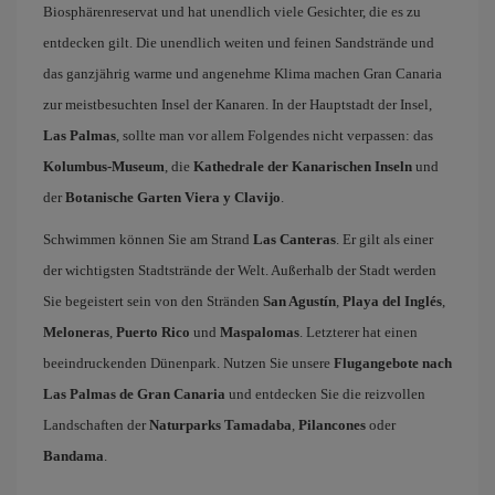
Biosphärenreservat und hat unendlich viele Gesichter, die es zu
entdecken gilt. Die unendlich weiten und feinen Sandstrände und
das ganzjährig warme und angenehme Klima machen Gran Canaria
zur meistbesuchten Insel der Kanaren. In der Hauptstadt der Insel,
Las Palmas
, sollte man vor allem Folgendes nicht verpassen: das
Kolumbus-Museum
, die
Kathedrale der Kanarischen Inseln
und
der
Botanische Garten Viera y Clavijo
.
Schwimmen können Sie am Strand
Las Canteras
. Er gilt als einer
der wichtigsten Stadtstrände der Welt. Außerhalb der Stadt werden
Sie begeistert sein von den Stränden
San Agustín
,
Playa del Inglés
,
Meloneras
,
Puerto Rico
und
Maspalomas
. Letzterer hat einen
beeindruckenden Dünenpark. Nutzen Sie unsere
Flugangebote nach
Las Palmas de Gran Canaria
und entdecken Sie die reizvollen
Landschaften der
Naturparks Tamadaba
,
Pilancones
oder
Bandama
.