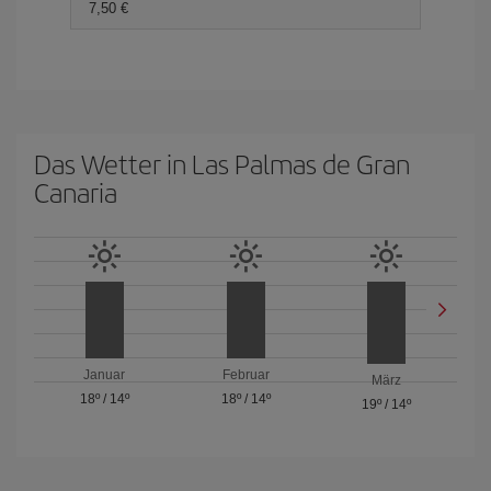
7,50 €
Das Wetter in Las Palmas de Gran
Canaria
Januar
Februar
März
18º
/
14º
18º
/
14º
19º
/
14º