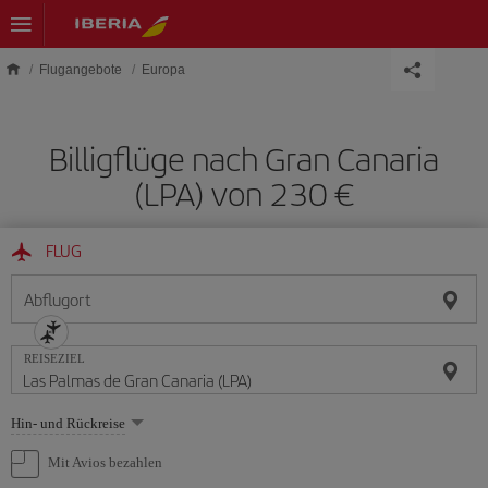
Skip to main content
Flugangebote
Europa
Billigflüge nach Gran Canaria
(LPA) von 230 €
FLUG
Abflugort
REISEZIEL
Wählen
Hin- und Rückreise
Sie
eine
Mit Avios bezahlen
Option