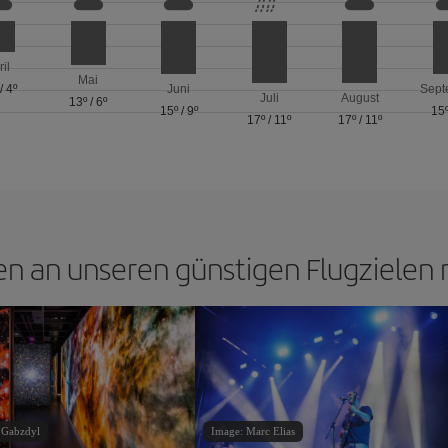
ril
Mai
/
4º
Juni
Sept
Juli
August
13º
/
6º
15º
/
9º
15
17º
/
11º
17º
/
11º
n an unseren günstigen Flugzielen
 Gabzdyl
Image: Marc Elias