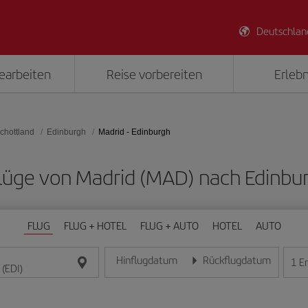
Deutschlan
earbeiten
Reise vorbereiten
Erlebn
chottland
Edinburgh
Madrid - Edinburgh
 Flüge von Madrid (MAD) nach Edinbur
FLUG
FLUG + HOTEL
FLUG + AUTO
HOTEL
AUTO
Hinflugdatum
Rückflugdatum
1
E
Geben Sie das Datum im Format Tag/Monat/Jahr e
Geben Sie das Datum im For