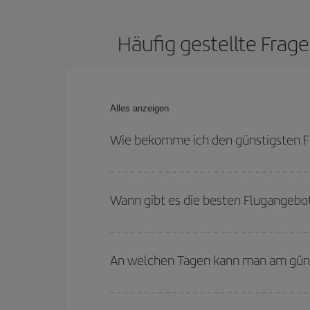
Häufig gestellte Frag
Alles anzeigen
Wie bekomme ich den günstigsten F
Sie können bei Ihrem Flugticket von Madrid nach
Rückreisedaten und -zeiten flexibel sein können.
Wann gibt es die besten Flugangebo
Die günstigsten Flüge erhalten Sie, wenn Sie
auß
sind im Allgemeinen Hochsaison. Und, besonders
An welchen Tagen kann man am güns
Um herauszufinden, an welchen Tagen Sie am güns