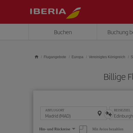
Skip to main content
Buchen
Buchung b
Flugangebote
Europa
Vereinigtes Königreich
S
Billige
ABFLUGORT
REISEZIEL
Wählen
Mit Avios bezahlen
Hin- und Rückreise