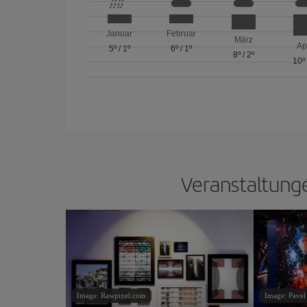
Januar
Februar
März
Ap
5º
/
1º
6º
/
1º
8º
/
2º
10º
Veranstaltunge
Image: Rawpixel.com
Image: Pavel