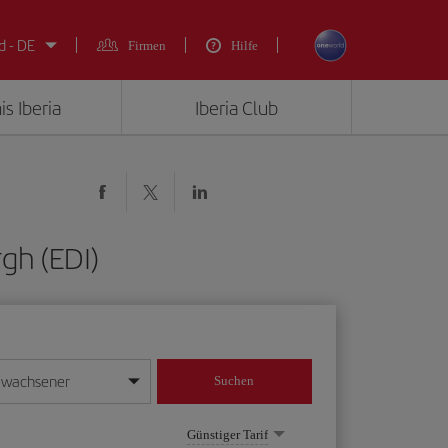
d - DE
Firmen
Hilfe
is Iberia
Iberia Club
gh (EDI)
rwachsener
Suchen
in
mat Tag/Monat/Jahr ein
Günstiger Tarif