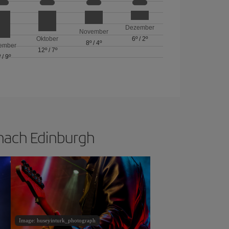
Dezember
November
Oktober
6º
/
2º
8º
/
4º
ember
12º
/
7º
º
/
9º
 nach Edinburgh
Image: huseyinturk_photograph