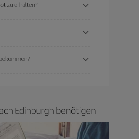
e Anfrage, sondern auch für nahegelegene
ot zu erhalten?
erschiedenen Flugoptionen an, die wir jeden Tag
aren Plätze auf dem Flug und danach, ob die
buchen, um
günstige Flüge
zu bekommen.
if bietet Ihnen den günstigsten Flug.
zu bekommen?
d flexibel sein.
Normalerweise sind die Tickets
in wenig offen lassen, können Sie unter
den
 nach Edinburgh benötigen