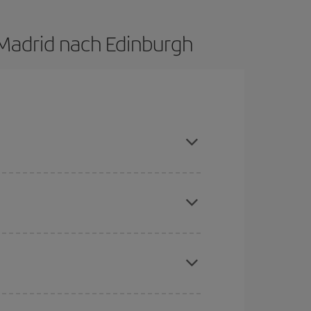
 Madrid nach Edinburgh
uptsaison meiden, frühzeitig buchen und bei den
aber Weihnachten, Ostern und die Schulferien
to günstiger sind die Preise.
chine für günstige Flüge
. Sagen Sie uns, wo