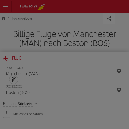
Skip to main content
Flugangebote
Billige Flüge von Manchester
(MAN) nach Boston (BOS)
FLUG
ABFLUGORT
REISEZIEL
Wählen
Hin- und Rückreise
Sie
eine
Mit Avios bezahlen
Option