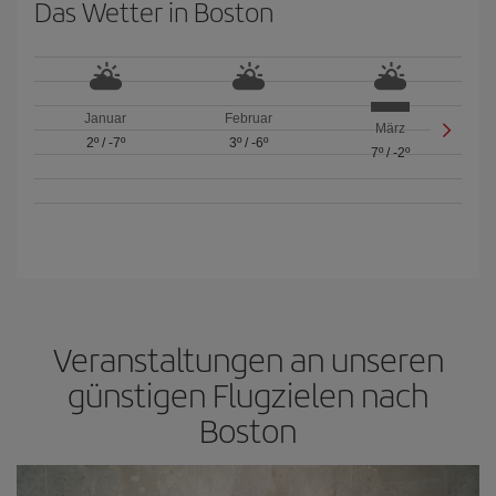
Das Wetter in Boston
Januar
Februar
März
2º
/
-7º
3º
/
-6º
7º
/
-2º
Veranstaltungen an unseren
günstigen Flugzielen nach
Boston