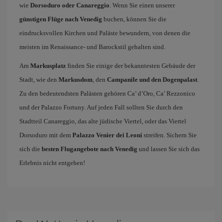
wie
Dorsoduro oder Canareggio
. Wenn Sie einen unserer
günstigen Flüge nach Venedig
buchen, können Sie die
eindrucksvollen Kirchen und Paläste bewundern, von denen die
meisten im Renaissance- und Barockstil gehalten sind.
Am
Markusplatz
finden Sie einige der bekanntesten Gebäude der
Stadt, wie den
Markusdom
, den
Campanile und den Dogenpalast
.
Zu den bedeutendsten Palästen gehören Ca’ d’Oro, Ca’ Rezzonico
und der Palazzo Fortuny. Auf jeden Fall sollten Sie durch den
Stadtteil Canareggio, das alte jüdische Viertel, oder das Viertel
Dorsoduro mit dem
Palazzo Venier dei Leoni
streifen. Sichern Sie
sich die
besten Flugangebote nach Venedig
und lassen Sie sich das
Erlebnis nicht entgehen!