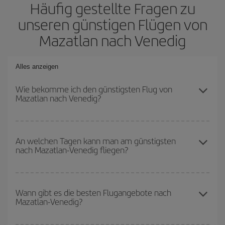
Häufig gestellte Fragen zu
unseren günstigen Flügen von
Mazatlan nach Venedig
Alles anzeigen
Wie bekomme ich den günstigsten Flug von
Mazatlan nach Venedig?
Sie können bei Ihrem Flugticket von Mazatlan nach Venedig-dest
sparen und den günstigsten Flug bekommen, wenn Sie die
An welchen Tagen kann man am günstigsten
nach Mazatlan-Venedig fliegen?
Hauptsaison meiden, frühzeitig buchen und bei den
Rückreisedaten und -zeiten flexibel sein können.
Um herauszufinden, an welchen Tagen Sie am günstigsten fliegen
können, starten Sie einfach eine Suche auf unserer
Wann gibt es die besten Flugangebote nach
Mazatlan-Venedig?
Suchmaschine für günstige Flüge
. Sagen Sie uns, wo Sie
abfliegen, wohin Sie fliegen wollen und wann Sie reisen möchten.
Wir zeigen Ihnen die günstigsten Flüge, nicht nur
für Ihre