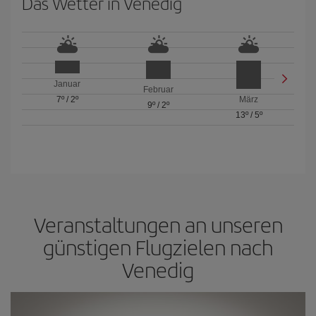
Das Wetter in Venedig
Januar
Februar
7º
/
2º
März
9º
/
2º
13º
/
5º
Veranstaltungen an unseren
günstigen Flugzielen nach
Venedig