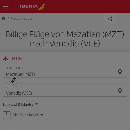
Skip to main content
Flugangebote
Billige Flüge von Mazatlan (MZT)
nach Venedig (VCE)
FLUG
ABFLUGORT
REISEZIEL
Wählen
Hin- und Rückreise
Sie
eine
Mit Avios bezahlen
Option