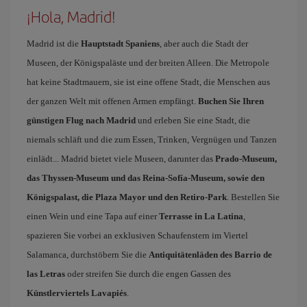
¡Hola, Madrid!
Madrid ist die
Hauptstadt Spaniens
, aber auch die Stadt der
Museen, der Königspaläste und der breiten Alleen. Die Metropole
hat keine Stadtmauern, sie ist eine offene Stadt, die Menschen aus
der ganzen Welt mit offenen Armen empfängt.
Buchen Sie Ihren
günstigen Flug nach Madrid
und erleben Sie eine Stadt, die
niemals schläft und die zum Essen, Trinken, Vergnügen und Tanzen
einlädt... Madrid bietet viele Museen, darunter das
Prado-Museum,
das Thyssen-Museum und das Reina-Sofía-Museum, sowie den
Königspalast, die Plaza Mayor und den Retiro-Park
. Bestellen Sie
einen Wein und eine Tapa auf einer
Terrasse in La Latina
,
spazieren Sie vorbei an exklusiven Schaufenstern im Viertel
Salamanca, durchstöbern Sie die
Antiquitätenläden des Barrio de
las Letras
oder streifen Sie durch die engen Gassen des
Künstlerviertels Lavapiés
.