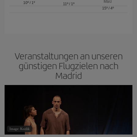
März
10º
/
1º
11º
/
1º
15º
/
4º
Veranstaltungen an unseren
günstigen Flugzielen nach
Madrid
Image: Kozlik