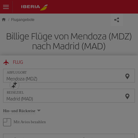
Skip to main content
Flugangebote
Billige Flüge von Mendoza (MDZ)
nach Madrid (MAD)
FLUG
ABFLUGORT
REISEZIEL
Wählen
Hin- und Rückreise
Sie
eine
Mit Avios bezahlen
Option