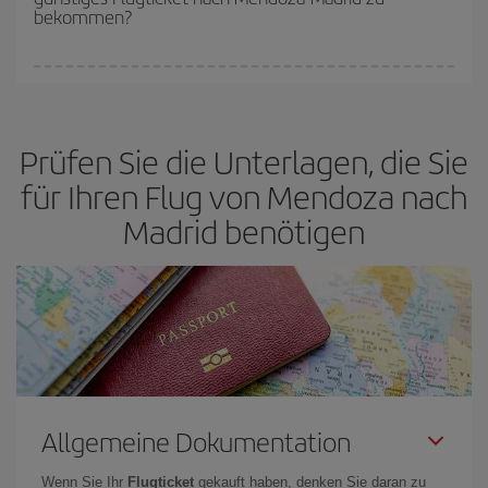
bekommen?
Sie können an jedem Tag der Woche günstige Flüge finden. Um
die besten Preise zu finden, müssen Sie
frühzeitig planen und
flexibel sein.
Normalerweise sind die Tickets um so günstiger,
je
Prüfen Sie die Unterlagen, die Sie
früher
Sie Ihre Flüge buchen. Wenn Sie außerdem bei der Suche
nach Flügen die Reisedaten und -zeiten ein wenig offen lassen,
für Ihren Flug von Mendoza nach
können Sie unter
den günstigsten Preisen wählen.
Madrid benötigen
Allgemeine Dokumentation
Wenn Sie Ihr
Flugticket
gekauft haben, denken Sie daran zu