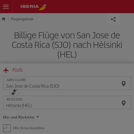
Skip to main content
Flugangebote
Billige Flüge von San Jose de
Costa Rica (SJO) nach Hèlsinki
(HEL)
FLUG
ABFLUGORT
REISEZIEL
Wählen
Hin- und Rückreise
Sie
eine
Mit Avios bezahlen
Option