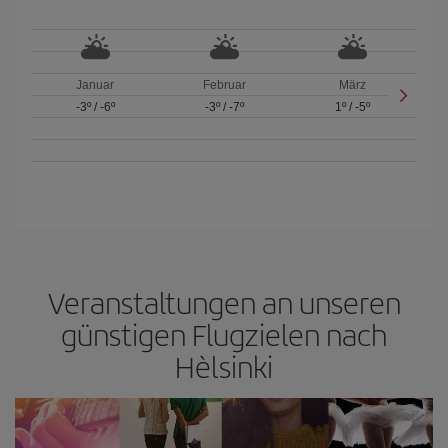
Januar
Februar
März
-3º
/
-6º
-3º
/
-7º
1º
/
-5º
Veranstaltungen an unseren
günstigen Flugzielen nach
Hèlsinki