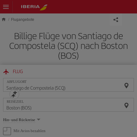
Skip to main content
Flugangebote
Billige Flüge von Santiago de
Compostela (SCQ) nach Boston
(BOS)
FLUG
ABFLUGORT
REISEZIEL
Wählen
Hin- und Rückreise
Sie
eine
Mit Avios bezahlen
Option