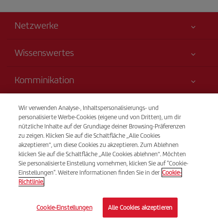
Netzwerke
Wissenswertes
Alles für Ihre Sicherheit
Komminikation
Erklärung zur Barrierefreiheit
Neuheiten und Nachrichten
Serviceverpflichtung
Transparenz
Wir verwenden Analyse-, Inhaltspersonalisierungs- und
Iberia-Gruppe
Sitemap
personalisierte Werbe-Cookies (eigene und von Dritten), um dir
Rechtliche Hinweise
nützliche Inhalte auf der Grundlage deiner Browsing-Präferenzen
Aktionäre und Investoren
Nachhaltigkeit
Telefonverkauf
zu zeigen. Klicken Sie auf die Schaltfläche „Alle Cookies
Beförderungs- bedingungen
(+49) 69 50073874
Unsere Allianzen
akzeptieren“, um diese Cookies zu akzeptieren. Zum Ablehnen
klicken Sie auf die Schaltfläche „Alle Cookies ablehnen“. Möchten
Fluggastrechte
British Airways
Montags bis sonntags 09.00 - 20.00 Uhr (Deutsch). Montags bis
Sie personalisierte Einstellung vornehmen, klicken Sie auf "Cookie-
Allgemeine Geschäftsbedingungen des Iberia Club
sonntags 00.00 - 24.00 Uhr (Spanisch und Englisch). Auch
Einstellungen". Weitere Informationen finden Sie in der
Cookie-
Richtlinie.
Auskünfte über Flüge und Flugzeiten.
Bedingungen für die Registrierung auf iberia.com
Richtlinien zum Schutz personenbezogener Daten
© Iberia 2026
Cookie-Einstellungen
Alle Cookies akzeptieren
Cookie-Richtlinie und -Verwaltung