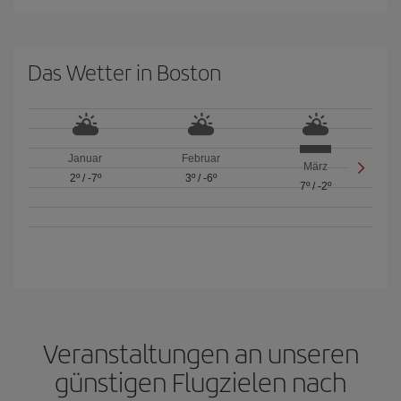
Das Wetter in Boston
Januar
Februar
März
2º
/
-7º
3º
/
-6º
7º
/
-2º
Veranstaltungen an unseren
günstigen Flugzielen nach