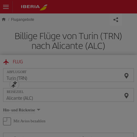
Skip to main content
Flugangebote
Billige Flüge von Turin (TRN)
nach Alicante (ALC)
FLUG
ABFLUGORT
REISEZIEL
Wählen
Hin- und Rückreise
Sie
eine
Mit Avios bezahlen
Option