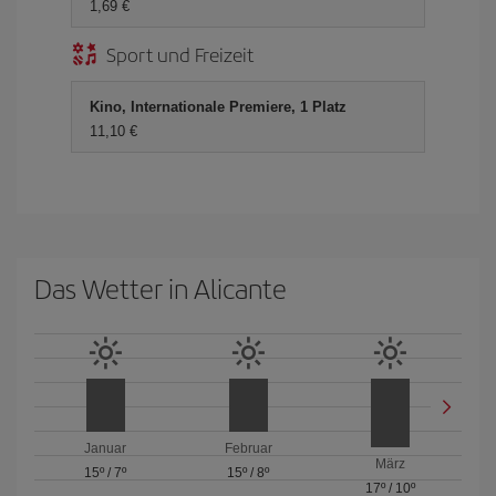
1,69 €
Sport und Freizeit
Kino, Internationale Premiere, 1 Platz
11,10 €
Das Wetter in Alicante
Januar
Februar
März
15º
/
7º
15º
/
8º
17º
/
10º