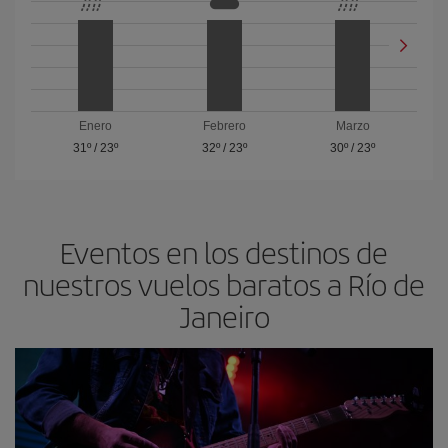
Enero
Febrero
Marzo
31º
/
23º
32º
/
23º
30º
/
23º
Eventos en los destinos de
nuestros vuelos baratos a Río de
Janeiro