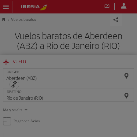
Saltar al contenido principal
Vuelos baratos
Vuelos baratos de Aberdeen
(ABZ) a Río de Janeiro (RIO)
VUELO
ORIGEN
DESTINO
Seleccione
Ida y vuelta
una
opción
Pagar con Avios