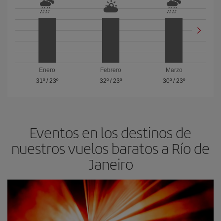
Enero
Febrero
Marzo
31º
/
23º
32º
/
23º
30º
/
23º
Eventos en los destinos de
nuestros vuelos baratos a Río de
Janeiro