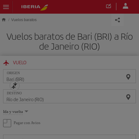
Saltar al contenido principal
Vuelos baratos
Vuelos baratos de Bari (BRI) a Río
de Janeiro (RIO)
VUELO
ORIGEN
DESTINO
Seleccione
Ida y vuelta
una
opción
Pagar con Avios