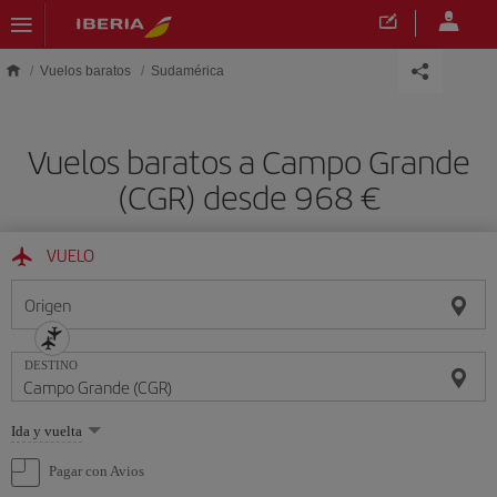
Saltar al contenido principal
Vuelos baratos
Sudamérica
Vuelos baratos a Campo Grande
(CGR) desde 968 €
VUELO
Origen
DESTINO
Seleccione
Ida y vuelta
una
opción
Pagar con Avios