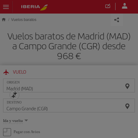
Saltar al contenido principal
Vuelos baratos
Vuelos baratos de Madrid (MAD)
a Campo Grande (CGR) desde
968 €
VUELO
ORIGEN
DESTINO
Seleccione
Ida y vuelta
una
opción
Pagar con Avios