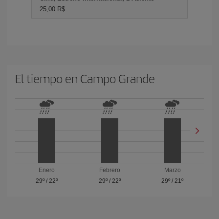
25,00 R$
El tiempo en Campo Grande
Enero
Febrero
Marzo
29º
/
22º
29º
/
22º
29º
/
21º