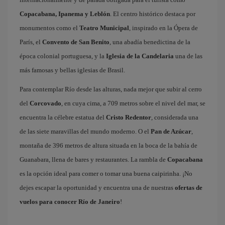
Copacabana, Ipanema y Leblón
. El centro histórico destaca por
monumentos como el
Teatro Municipal
, inspirado en la Ópera de
París, el
Convento de San Benito
, una abadía benedictina de la
época colonial portuguesa, y la
Iglesia de la Candelaria
una de las
más famosas y bellas iglesias de Brasil.
Para contemplar Río desde las alturas, nada mejor que subir al cerro
del
Corcovado
, en cuya cima, a 709 metros sobre el nivel del mar, se
encuentra la célebre estatua del
Cristo Redentor
, considerada una
de las siete maravillas del mundo moderno. O el
Pan de Azúcar
,
montaña de 396 metros de altura situada en la boca de la bahía de
Guanabara, llena de bares y restaurantes. La rambla de
Copacabana
es la opción ideal para comer o tomar una buena caipirinha. ¡No
dejes escapar la oportunidad y encuentra una de nuestras
ofertas de
vuelos para conocer Río de Janeiro
!