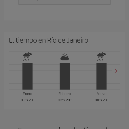
El tiempo en Río de Janeiro
Enero
Febrero
Marzo
31º
/
23º
32º
/
23º
30º
/
23º