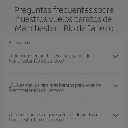
Preguntas frecuentes sobre
nuestros vuelos baratos de
Mánchester - Río de Janeiro
Ampliar todo
¿Cómo conseguir el vuelo más barato de
Mánchester-Río de Janeiro?
Podrás ahorrar en tu billete de avión de Mánchester-Río de
Janeiro-dest y conseguir el vuelo más barato si evitas temporadas
¿Cuáles son los días más baratos para volar de
Mánchester-Río de Janeiro?
altas, compras con antelación y puedes ser flexible con las
fechas y horarios de ida y vuelta.
Para saber qué días te saldrá más económico volar, solo tienes
que empezar una consulta en nuestro
buscador de vuelos
¿Cuándo son las mejores ofertas de vuelos de
Mánchester-Río de Janeiro?
baratos
. Dinos desde dónde vuelas, a dónde quieres ir y en qué
fechas habías pensado viajar. Te mostraremos los vuelos más