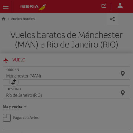
Saltar al contenido principal
Vuelos baratos
Vuelos baratos de Mánchester
(MAN) a Río de Janeiro (RIO)
VUELO
ORIGEN
DESTINO
Seleccione
Ida y vuelta
una
opción
Pagar con Avios