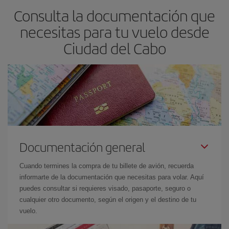
Consulta la documentación que
Además, si no tienes decidido un destino concreto para tu viaje,
mira nuestras ofertas y déjate inspirar: seguro que encuentras el
necesitas para tu vuelo desde
vuelo más barato.
Ciudad del Cabo
Documentación general
Cuando termines la compra de tu billete de avión, recuerda
informarte de la documentación que necesitas para volar. Aquí
puedes consultar si requieres visado, pasaporte, seguro o
cualquier otro documento, según el origen y el destino de tu
vuelo.