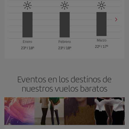
Marzo
Enero
Febrero
22º
/
17º
23º
/
18º
23º
/
18º
Eventos en los destinos de
nuestros vuelos baratos