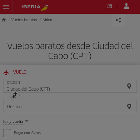
Saltar al contenido principal
Vuelos baratos
África
Vuelos baratos desde Ciudad del
Cabo (CPT)
VUELO
ORIGEN
Destino
Seleccione
Ida y vuelta
una
opción
Pagar con Avios