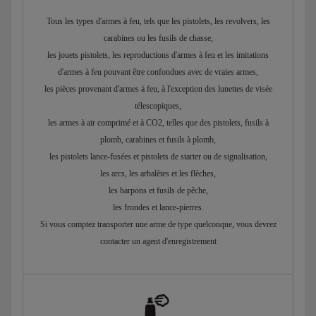
Tous les types d'armes à feu, tels que les pistolets, les revolvers, les
carabines ou les fusils de chasse,
les jouets pistolets, les reproductions d'armes à feu et les imitations
d'armes à feu pouvant être confondues avec de vraies armes,
les pièces provenant d'armes à feu, à l'exception des lunettes de visée
télescopiques,
les armes à air comprimé et à CO2, telles que des pistolets, fusils à
plomb, carabines et fusils à plomb,
les pistolets lance-fusées et pistolets de starter ou de signalisation,
les arcs, les arbalètes et les flèches,
les harpons et fusils de pêche,
les frondes et lance-pierres.
Si vous comptez transporter une arme de type quelconque, vous devrez
contacter un agent d'enregistrement