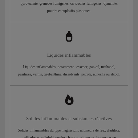
pyrotechnie, grenades fumigènes, cartouches fumigènes, dynamite,
poudre et explosifs plastiques.
Liquides inflammables
Liquides inflammables, notamment : essence, gas-oil, méthanol,
peintures, vernis, térébenthine, dissolvants, pétrole, adhésifs ou alcool.
Solides inflammables et substances réactives
Solides inflammables du type magnésium, allumeurs de feux d'artifice,
pellicules en celluloïd, soufre, charbon, allumettes, briquets et en