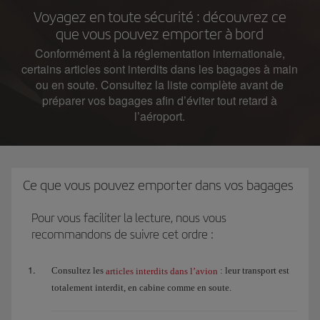
Voyagez en toute sécurité : découvrez ce
que vous pouvez emporter à bord
Conformément à la réglementation internationale,
certains articles sont interdits dans les bagages à main
ou en soute. Consultez la liste complète avant de
préparer vos bagages afin d’éviter tout retard à
l’aéroport.
Ce que vous pouvez emporter dans vos bagages
Pour vous faciliter la lecture, nous vous
recommandons de suivre cet ordre :
Consultez les
: leur transport est
articles interdits dans l’avion
totalement interdit, en cabine comme en soute.