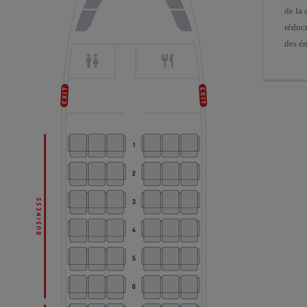
de la
réduc
des é