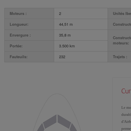
Moteurs :
2
Unités Ibe
Longueur:
44,51 m
Construct
Envergure :
35,8 m
Construct
moteurs:
Portée:
3.500 km
Fauteuils:
232
Trajets :
Cur
Le mo
durabl
d'Air
permet