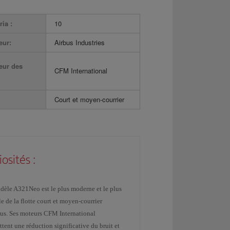
ria :
10
eur:
Airbus Industries
eur des
CFM International
Court et moyen-courrier
iosités :
dèle A321Neo est le plus moderne et le plus
e de la flotte court et moyen-courrier
bus. Ses moteurs CFM International
tent une réduction significative du bruit et