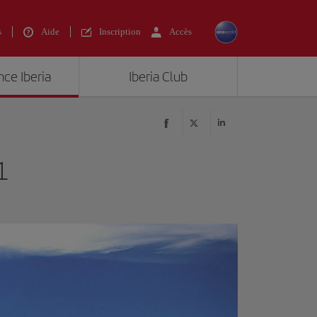
s
Aide
Inscription
Accès
nce Iberia
Iberia Club
1