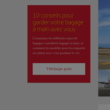
10 conseils pour
garder votre bagage
à main avec vous
Connaissez les différents types de
bagages considérés bagages à main, et
comment les modifier pour les emporter
en cabine avec vous pendant le vol.
Télécharger gratis