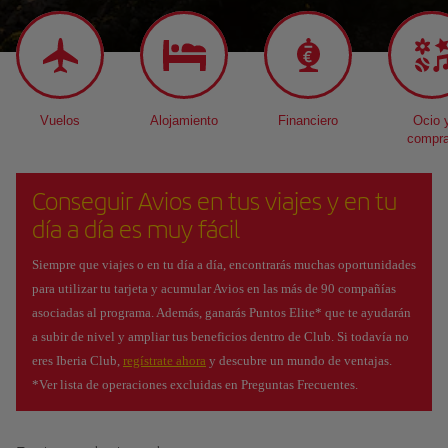
Vuelos
Alojamiento
Financiero
Ocio 
compr
Conseguir Avios en tus viajes y en tu
día a día es muy fácil
Siempre que viajes o en tu día a día, encontrarás muchas oportunidades
para utilizar tu tarjeta y acumular Avios en las más de 90 compañías
asociadas al programa. Además, ganarás Puntos Elite* que te ayudarán
a subir de nivel y ampliar tus beneficios dentro de Club. Si todavía no
eres Iberia Club,
regístrate ahora
y descubre un mundo de ventajas.
*Ver lista de operaciones excluidas en Preguntas Frecuentes.