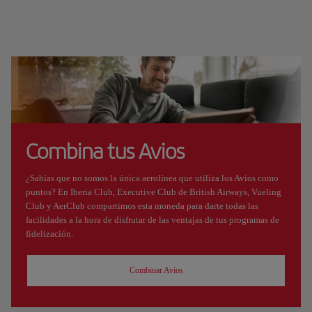
Combina tus Avios
¿Sabías que no somos la única aerolínea que utiliza los Avios como
puntos? En Iberia Club, Executive Club de British Airways, Vueling
Club y AerClub compartimos esta moneda para darte todas las
facilidades a la hora de disfrutar de las ventajas de tus programas de
fidelización.
Combinar Avios