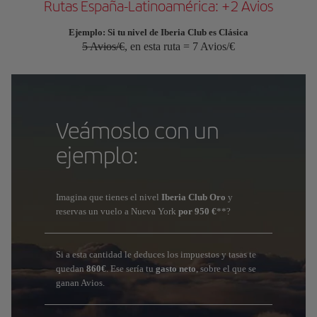
Rutas España-Latinoamérica: +2 Avios
Ejemplo: Si tu nivel de Iberia Club es Clásica
5 Avios/€
, en esta ruta = 7 Avios/€
Veámoslo con un
ejemplo:
Imagina que tienes el nivel
Iberia Club Oro
y
reservas un vuelo a Nueva York
por 950 €
**?
Si a esta cantidad le deduces los impuestos y tasas te
quedan
860€
. Ese sería tu
gasto neto
, sobre el que se
ganan Avios.