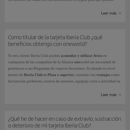
resetear tu contraseña. No olvides que deberás cambiar esta contraseña
en un plazo de 3 horas, y que es conveniente que borres el historial y las
Leer más
contraseñas de tu navegador en Iberia.com antes de realizar todo el
proceso.
En el caso de
Como titular de la tarjeta Iberia Club ¿qué
Contraseña caducada
, deberás seguir las indicaciones que
te proporciona el mismo sistema al introducirlo. Recuerda que deberás
beneficios obtengo con oneworld?
elegir una contraseña diferente. Puedes cambiarla por la que desees
desde el menú Mi Perfil > Configuración de tu cuenta > Seguridad e
Si eres cliente Iberia Club podrás
acumular y utilizar Avios
en
inicio de sesión.
cualquiera de las compañías de la Alianza
one
world sin necesidad de
pertenecer a sus Programas de viajeros frecuentes. Si además tu nivel
Si se ha producido un
bloqueo de tu cuenta
, contacta con nosotros a
dentro de
Iberia Club es Plata o superior
, contarás con
ventajas
como
través de este
formulario
.
facturación preferente
,
reserva de asientos, equipaje extra o prioridad en
las listas de espera, entre otros. Descubre el nivel que te corresponde
La tarjeta Iberia Club no requiere reactivación, ni siquiera en periodos
según tu Iberia Club y comprueba
tus beneficios
al volar en otras
Leer más
de inactividad.
compañías de
one
world.
¿Qué he de hacer en caso de extravío, sustracción
o deterioro de mi tarjeta Iberia Club?