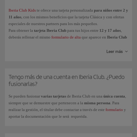
Oro
Iberia Club Kids
te ofrece una tarjeta personalizada
para niños entre 2 y
11 años
, con los mismos beneficios que la tarjeta Clásica y con ofertas
Platino
especiales de nuestros partners para los más pequeños.
Platino Prime
Para obtener la
tarjeta Iberia Club
para tus hijos entre
12 y 17 años
,
Infinita
deberás rellenar el mismo
formulario de alta
que aparece en
Iberia Club
Kids
, necesario al ser menores de edad.
Infinita Prime
Leer más
Y para los peques de la casa (entre
2 y 11 años
),
Iberia Club Kids
, te
ofrece una tarjeta personalizada con las mismas ventajas que el nivel
Tengo más de una cuenta en Iberia Club. ¿Puedo
Clásica y con ofertas especiales de nuestros partners.
fusionarlas?
Para obtener la
tarjeta Iberia Club
para tus hijos entre
12 y 17 años
,
deberás rellenar el mismo formulario de alta que aparece en
Iberia Club
Se pueden fusionar
varias tarjetas
de Iberia Club en una
única cuenta
,
Kids
(necesario al ser menores de edad).
siempre que se demuestre que pertenecen a la
misma persona
. Para
realizar la gestión, el titular debe contactar a través de este
formulario
y
aportar la documentación que le será requerida.