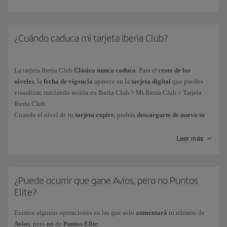
Obtendrás Puntos Elite de las formas siguientes:
Por
euro gastado en vuelos
del Grupo Iberia* y aerolíneas asociadas
¿Cuándo caduca mi tarjeta Iberia Club?
al programa. Mas información sobre la
obtención de Puntos Elite en
vuelos
.
La tarjeta
Iberia Club
Clásica nunca caduca
. Para el
resto de los
Por las
compras efectuadas con las tarjetas de crédito
de nuestros
niveles
, la
fecha de vigencia
aparece en la
tarjeta digital
que puedes
partners financieros. Mas información sobre nuestros
partners
visualizar, iniciando sesión en Iberia Club > Mi Iberia Club > Tarjeta
financieros
.
Iberia Club.
En tu día a día, a través de más de
90 marcas asociadas
al programa.
Cuando el nivel de tu
tarjeta expire,
podrás
descargarte de nuevo tu
tarjeta digital
con la nueva fecha de caducidad y borrando previamente
la que ya ha caducado.
Leer más
Puedes consultar tus Puntos Elite acumulados desde tu área privada Mi
Iberia Club > Avios.
Como parte de nuestro objetivo para alcanzar la neutralidad climática,
Los Puntos Elite
no se pueden comprar, regalar o transferir
y
no
se
todas nuestras tarjetas son de formato digital.
Así evitamos el uso del
obtienen al adquirir
billetes con Avios
.
plástico y la puedes obtener inmediatamente en tu dispositivo móvil.
¿Puede ocurrir que gane Avios, pero no Puntos
Elite?
* El Grupo Iberia está formado por Iberia, Iberia Regional/Air Nostrum e
Iberia Express).
Existen algunas operaciones en las que solo
aumentará
tu número de
Avios
, pero
no
de
Puntos Elite
: