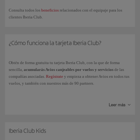
Accede
a
Descargar tarjeta
, justo debajo de la imagen, y así
quedará añadida
a tu Smartphone. Ten en cuenta que para
Consulta todos los
beneficios
relacionados con el equipaje para los
Android
es necesario tener instalado una
aplicación
que
clientes Iberia Club.
almacene
archivos pkpass.
Ya podemos
salir de la app
de Iberia y
acceder a
la app de
¿Cómo funciona la tarjeta Iberia Club?
Wallet
(o app instalada), de manera que puedas mostrar la tarjeta
ante cualquier partner que pueda leer el código QR.
Obtén de forma gratuita tu tarjeta Iberia Club, con la que de forma
Si
cambia tu nivel Iberia Club
, deberás volver a descargarte tu
sencilla,
acumularás Avios canjeables por vuelos y servicios
de las
nueva tarjeta accediendo a tu perfil desde nuestra app.
compañías asociadas.
Regístrate
y empieza a obtener Avios en todos tus
vuelos, y también con nuestros más de 90 partners.
Acumula
Puntos Elite
volando con el Grupo Iberia, Vueling y
compañías de la Alianza oneworld y podrás
acceder a los niveles
Leer más
superiores
de Iberia Club para poder disfrutarás de más ventajas y
beneficios muy exclusivos:
Clásica
Iberia Club Kids
Plata