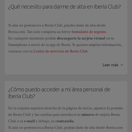
Los Puntos Elite y los Avios asociados al vuelo los acumulará cada
¿Qué necesito para darme de alta en Iberia Club?
Recuerda que la obtención de Puntos Elite por la compra de billetes y
pasajero de manera individual.
servicios adicionales de Iberia o de las aerolíneas asociadas al programa
tienen su propia normativa. La política de obtención de Puntos Elite por
Si aún no perteneces a Iberia Club, puedes darte de alta desde
Avios ganados solo aplica a las compras realizadas a través de las marcas
Iberia.com. Tan solo completa un breve
formulario de registro
.
asociadas al programa.
En cualquier momento podrás
descargarte la tarjeta virtual
en tu
Smartphone a través de la app de Iberia. Si quieres ampliar información,
contacta con tu
Centro de servicios de Iberia Club
.
Leer más
¿Cómo puedo acceder a mi área personal de
Iberia Club?
En la esquina superior derecha de la página de inicio, aparece la pestaña
de Iberia Club y las casillas para introducir tu
número
de tarjeta Iberia
Club o tu
e-mail
y debajo, tu
contraseña
.
Si aún no perteneces a Iberia Club, podrás darte de alta desde Iberia.com