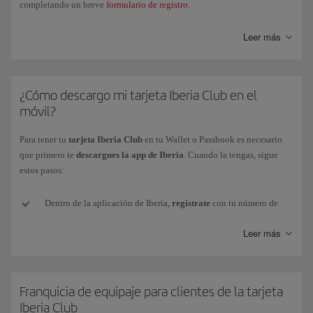
completando un breve
formulario de registro
.
Además, podrás asociar tu perfil Iberia Club a las redes sociales
Leer más
(Facebook y Linkedin) desde la misma pestaña.
¿Cómo descargo mi tarjeta Iberia Club en el
móvil?
Para tener tu
tarjeta Iberia Club
en tu Wallet o Passbook es necesario
que primero te
descargues la app de Iberia
. Cuando la tengas, sigue
estos pasos:
Dentro de la aplicación de Iberia,
regístrate
con tu número de
tarjeta o con tu e-mail y contraseña (si no tienes o no la recuerdas,
Leer más
te podemos enviar una nueva a tu e-mail).
Una vez identificado, debes
acceder
a Mi Iberia Club (esquina
superior derecha).
Franquicia de equipaje para clientes de la tarjeta
Iberia Club