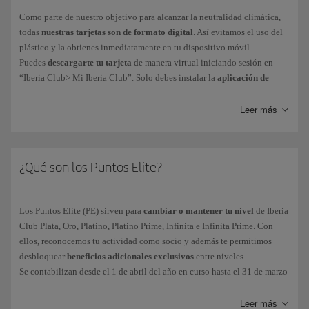
Como parte de nuestro objetivo para alcanzar la neutralidad climática,
todas
nuestras tarjetas son de formato digital
. Así evitamos el uso del
plástico y la obtienes inmediatamente en tu dispositivo móvil.
Puedes
descargarte tu tarjeta
de manera virtual iniciando sesión en
“Iberia Club> Mi Iberia Club”. Solo debes instalar la
aplicación de
Iberia para iPhone o Android
para llevar tu tarjeta en el móvil y
accederás también a funciones como reservas o check-in online.
Leer más
Nuestros clientes Iberia Club Platino, Platino Prime, Infinita o Infinita
Prime pueden contactar con nuestro Servicio de Atención de Iberia Club.
¿Qué son los Puntos Elite?
Los Puntos Elite (PE) sirven para
cambiar o mantener tu nivel
de Iberia
Club Plata, Oro, Platino, Platino Prime, Infinita e Infinita Prime. Con
ellos, reconocemos tu actividad como socio y además te permitimos
desbloquear
beneficios adicionales exclusivos
entre niveles.
Se contabilizan desde el 1 de abril del año en curso hasta el 31 de marzo
del año siguiente. Los PE acumulados durante ese periodo serán los que
determinarán tu nivel Iberia Club.
Leer más