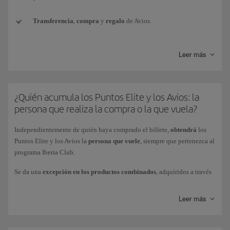
Transferencia
,
compra
y
regalo
de Avios.
Conversión de monedas
de otros programas de fidelización a
Leer más
Avios Iberia Club.
Avios de
paquete de bienvenida
(por ejemplo, al suscribir una
nueva tarjeta de crédito).
¿Quién acumula los Puntos Elite y los Avios: la
persona que realiza la compra o la que vuela?
Avios
promocionales
conseguidos con los Bonus de Iberia Club.
Independientemente de quién haya comprado el billete,
obtendrá
los
Avios
obtenidos como premio
en competiciones o sorteos (por
Puntos Elite y los Avios la
persona que vuele
, siempre que pertenezca al
ganar, o por participar).
programa Iberia Club.
Se da una
excepción en los productos combinados
, adquiridos a través
Avios de
cortesía
como compensación por alguna incidencia.
de Iberia Vacaciones o BA Holidays (paquetes de vacaciones
Vuelo+Coche o Vuelo+Hotel): la persona que realice la compra del
Leer más
Avios obtenidos
a través de vuelos
(como ganar Puntos Elite en
paquete obtendrá la totalidad de los Puntos Elite asociados a dicha
vuelos directamente por la mecánica de gasto).
compra (1 Punto Elite por cada 10 Avios obtenidos). Estos Puntos Elite
solo van asociados a la compra del paquete vacacional.