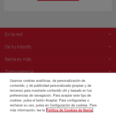
En la red
De tu interés
Iberia es más
Transparencia
Usamos cookies analíticas, de personalización de
Venta telefónica
contenido, y de publicidad personalizada (propias y de
+33 0 170 911 465
terceros) para mostrarte contenido útil y basado en tus
preferencias de navegación. Para aceptar este tipo de
Lunes a domingo 09:00 - 20:00 horas (francés). Lunes a domingo
cookies, pulsa el botón Aceptar. Para configurarlas o
00:00 - 24:00 horas (español e inglés).
rechazar su uso, pulsa en Configuración de cookies. Para
más información, lee la
Política de Cookies de Iberia.