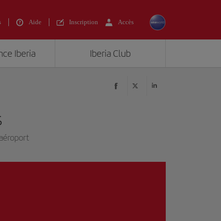
s
Aide
Inscription
Accès
nce Iberia
Iberia Club
s
l'aéroport