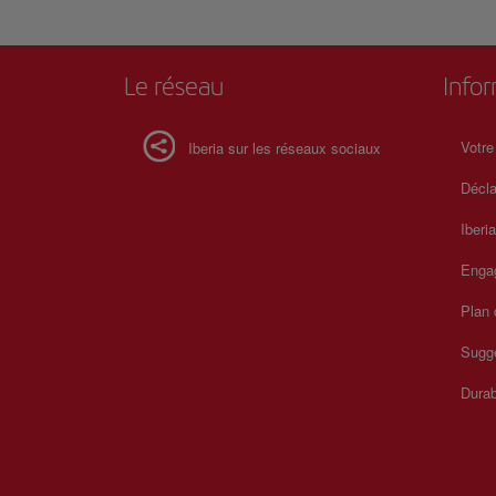
Le réseau
Info
Votre
Iberia sur les réseaux sociaux
Décla
Iberi
Enga
Plan 
Sugge
Durab