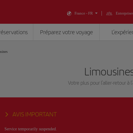
France - FR
Enterprise
réservations
Préparez votre voyage
L’expérie
sines
Limousine
Votre plus pour l'aller-retour à 
AVIS IMPORTANT
Service temporarily suspended.