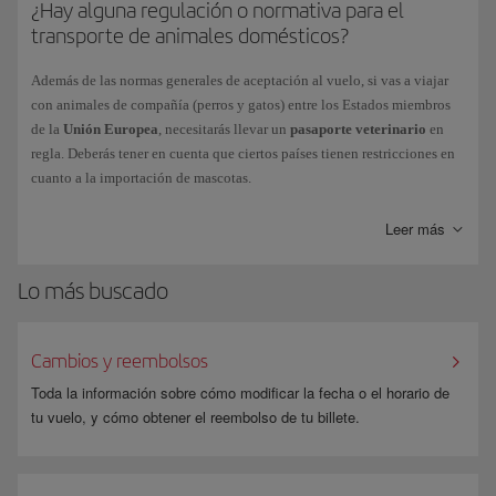
¿Hay alguna regulación o normativa para el
bull, Presa canario, San Bernardo, Shar Pei, Shih Tzu, Spaniel inglés
El número y dimensiones de trasportines están
enano, Spaniel tibetano, Yorkshire terrier.
transporte de animales domésticos?
limitados según el tipo de avión.
Gatos
: birmano, exótico de pelo corto, himalayo, persa.
Además de las normas generales de aceptación al vuelo, si vas a viajar
con animales de compañía (perros y gatos) entre los Estados miembros
Aceptación en cabina
de la
Unión Europea
, necesitarás llevar un
pasaporte veterinario
en
Los
perros, gatos, peces ornamentales, tortugas y aves
En Iberia no transportamos estas mascotas en la bodega, ya que corren
regla. Deberás tener en cuenta que ciertos países tienen restricciones en
(excepto aves de corral y de rapiña) podrán ir en cabina contigo
mayor riesgo de sufrir golpes de calor y trastornos respiratorios cuando
cuanto a la importación de mascotas.
si no superan los
8 Kg. de peso
, incluyendo su bolsa de
se exponen al estrés o a altas temperaturas. Pero puedes llevarla contigo
Si necesitas más información sobre
documentación
,
requisitos
,
precios
transporte.
a bordo, siempre que cumpla con las
condiciones para el transporte
en
y
excepciones
, consulta nuestra página de
Transporte de animales
Leer más
Puedes realizar la reserva a través de iberia.com en el
momento
cabina.
domésticos
.
de la compra
de tu billete en el caso de
perro
,
gato
,
tortuga
o
También puede contactar con
WOOF Airlines
para su transporte como
ave
. Si deseas añadir a tu mascota
posteriormente
o si se trata de
Lo más buscado
mercancía.
peces ornamentales
, deberás obtener la autorización previa
contactando con nuestras
Oficinas de reservas
. En ese caso, el
pago se efectuará exclusivamente en el aeropuerto.
Cambios y reembolsos
Condiciones:
Toda la información sobre cómo modificar la fecha o el horario de
tu vuelo, y cómo obtener el reembolso de tu billete.
Las medidas máximas del trasportín serán 45 x 35 x
25 cm., siempre que la suma de estas tres dimensiones
no exceda de 105 cm.