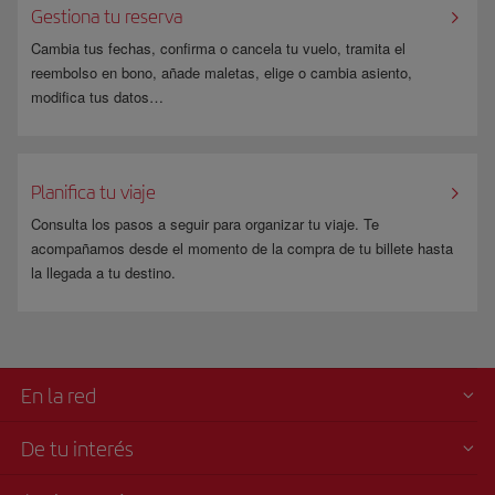
Gestiona tu reserva
El peso y talla del animal deberán permanecer dentro
de los límites establecidos tanto a la ida como a la
Cambia tus fechas, confirma o cancela tu vuelo, tramita el
vuelta.
reembolso en bono, añade maletas, elige o cambia asiento,
modifica tus datos…
Durante el vuelo, no podrá salir del recipiente en
ningún caso, siendo su cuidado responsabilidad del
pasajero.
Planifica tu viaje
Consulta los pasos a seguir para organizar tu viaje. Te
Aceptación como carga aérea
acompañamos desde el momento de la compra de tu billete hasta
Si por algún motivo tu mascota no puede viajar contigo ni en
la llegada a tu destino.
cabina ni en bodega, puedes transportarla como carga, contacta
con
Woof Airlines
.
Para obtener más información sobre
documentación
,
requisitos
,
precios
En la red
y
excepciones
, consulta nuestra página de
Transporte de animales
domésticos
.
De tu interés
También puedes consultar sobre el transporte de mascotas en la web de