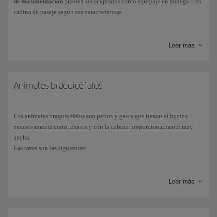
de documentación
pueden ser aceptados como equipaje en bodega o en
cabina de pasaje según sus características.
Aceptación en bodega
Se aceptan perros y gatos
, exceptuando los braquicéfalos y los
Leer más
considerados de razas peligrosas. Para gestionar tu petición,
contacta con nuestras
Oficinas de reservas
. El pago se debe
efectuar exclusivamente en el aeropuerto.
Animales braquicéfalos
Condiciones:
El trasportín debe ser adecuado: resistente, seguro,
cómodo, con ventilación y que le permita estar de pie
Los animales braquicéfalos son perros y gatos que tienen el hocico
en una posición natural, darse la vuelta y acostarse.
excesivamente corto, chatos y con la cabeza proporcionalmente muy
En caso de que el recipiente no reúna las condiciones
ancha.
mínimas de aceptación, será rechazado en el
Las razas son las siguientes:
embarque. Podrás encontrar trasportines adecuados
en tiendas de animales o empresas de transportes
Perros
: Affenpinscher, Boston Terrier, Bóxer (todas las razas), Bull
especializadas.
Mastiff, Bulldog (todas las razas), Cane corso, Carlino (todas las
Leer más
razas), Cavalier Spaniel, Chihuahua, Chin japonés, Chow Chow,
Sólo se puede autorizar el viaje cuando todos los
Dogo de Burdeos, Grifón de Bruselas, Spaniel japonés, Spaniel King
trayectos estén confirmados.
Charles, Lhasa Apso, Maltés, Mastín, Pekinés, Pinscher miniatura, Pit