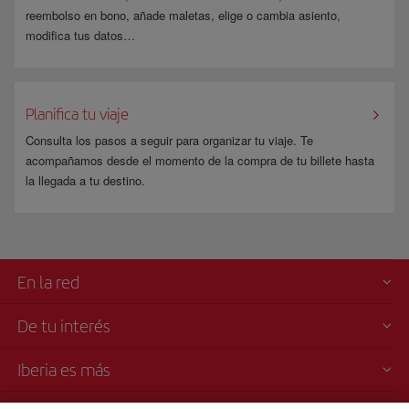
reembolso en bono, añade maletas, elige o cambia asiento,
modifica tus datos…
Planifica tu viaje
Consulta los pasos a seguir para organizar tu viaje. Te
acompañamos desde el momento de la compra de tu billete hasta
la llegada a tu destino.
En la red
De tu interés
Iberia es más