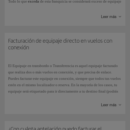
Todo lo que
exceda
de esta franquicia se considerará exceso de equipaje
y conllevará un
recargo
.
Leer más
Si en tu billete aparece indicado:
Franquicia:
0PC
(cero piezas/zero pieces), significa que tu tarifa
no
incluye equipaje en bodega gratuito
.
Facturación de equipaje directo en vuelos con
Franquicia:
1PC
, significa que tu tarifa incluye
un equipaje en
conexión
bodega gratuito
.
El Equipaje en transbordo o Transferencia es aquel equipaje facturado
Si vuelas en
conexión
con otra compañía deberás comprobar la
que realiza dos o más vuelos en conexión, y que precisa de enlace.
franquicia que te permite dicha combinación, ya que puede variar con
Puedes facturar este equipaje en conexión, siempre que todos tus vuelos
respecto a la aplicación general de Iberia. Cada compañía de la alianza
estén en el mismo localizador o reserva. En la mayoría de los casos, tu
one
world aplicará su propia política de peso. Puedes consultar en
equipaje será etiquetado para ir directamente a tu destino final (podrás
nuestra página más información sobre
equipaje facturable
.
comprobarlo en el resguardo de la etiqueta de equipaje que recibes al
facturarlo), pero deberás recogerlo y facturarlo de nuevo para el vuelo de
Leer más
Además, te recordamos que todas nuestras tarifas te permiten llevar
conexión si:
como
equipaje de mano
, un equipaje de hasta 10 kg y un equipaje de
mano personal gratuitamente.
Los vuelos no están en una misma reserva.
¿Con cuánta antelación puedo facturar el