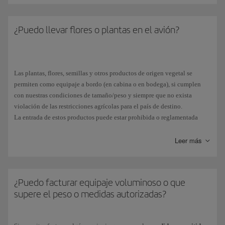
considerará sobrepeso y tendrá un recargo. Consulta más detalles sobre
la
franquicia
de Iberia.
¿Puedo llevar flores o plantas en el avión?
Las plantas, flores, semillas y otros productos de origen vegetal se
permiten como equipaje a bordo (en cabina o en bodega), si cumplen
con nuestras condiciones de tamaño/peso y siempre que no exista
violación de las restricciones agrícolas para el país de destino.
La entrada de estos productos puede estar prohibida o reglamentada
(según los países), por el riesgo de ser portadores de plagas o por estar
clasificadas como especies protegidas.
Leer más
Te aconsejamos que contactes con la embajada del país de destino. En
España, al ser un país miembro de la Unión Europea, aplica la
legislación europea
en materia aduanera.
¿Puedo facturar equipaje voluminoso o que
supere el peso o medidas autorizadas?