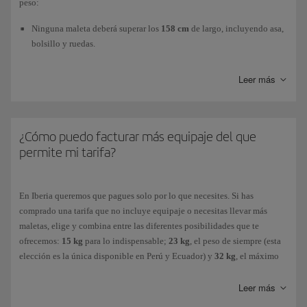
peso:
Ninguna maleta deberá superar los
158 cm
de largo, incluyendo asa,
bolsillo y ruedas.
El peso máximo será de
23 kg
.
Leer más
El
número de piezas
que puedes llevar de forma
gratuita
dependerá de
la tarifa de tu billete. Si aún no has comprado tu billete, comprueba las
¿Cómo puedo facturar más equipaje del que
tarifas en clase
Turista
, en
Turista Premium
y en clase
Business
para
permite mi tarifa?
elegir la que más te interese. Si ya has comprado tu billete, revísalo para
comprobar si está incluido.
En Iberia queremos que pagues solo por lo que necesites. Si has
Cualquier artículo que supere tu franquicia gratuita de equipaje
comprado una tarifa que no incluye equipaje o necesitas llevar más
facturado se considerará exceso de equipaje. Tanto la tarifa de
equipaje
maletas, elige y combina entre las diferentes posibilidades que te
adicional
(maletas de 15kg, 23kg o de 32 kg, según necesites) como el
ofrecemos:
15 kg
para lo indispensable;
23 kg
, el peso de siempre (esta
coste del sobrepeso
(cargo que se aplica cuando la maleta supera los
elección es la única disponible en Perú y Ecuador) y
32 kg
, el máximo
23Kg. Solo disponible en el aeropuerto) son importes que varían en
permitido.
función del destino (de corto, medio o largo recorrido).
Leer más
Puedes comprarlo antes de volar:
Puedes consultar tu
franquicia gratuita
de equipaje en bodega y las