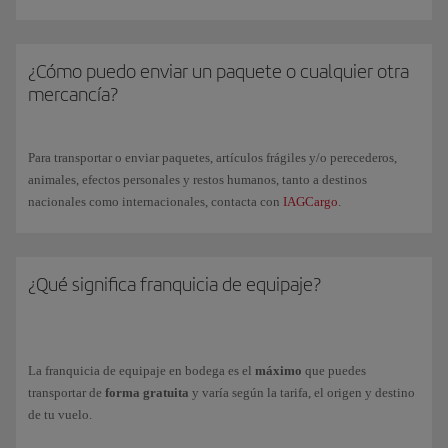
equipajes especiales y se aplicará un cargo específico.
Te recordamos que una vez que hayas comprado equipaje adicional,
no
En determinadas situaciones con limitaciones operativas, este equipaje
es posible
cancelarlo ni reembolsarlo
y tampoco es posible utilizar tus
podrá ser transportado en una bodega especial y, de forma excepcional,
¿Cómo puedo enviar un paquete o cualquier otra
Avios para el pago.
enviado en un vuelo posterior.
mercancía?
Podrás facturar un máximo de 9 piezas por pasajero incluyendo las que
Consulta toda la información, condiciones y precios, en nuestra página
constan en la franquicia gratuita de tu billete, excepto en aquellos
de
equipajes especiales
.
trayectos que cuenten con restricciones particulares.
Para transportar o enviar paquetes, artículos frágiles y/o perecederos,
Para un transporte seguro, te
recomendamos utilizar maletas rígidas y
Consulta tu
franquicia gratuita
de equipaje en bodega y las
tarifas de
animales, efectos personales y restos humanos, tanto a destinos
rectangulares
para facilitar su manejo y apilado en los contenedores
equipaje adicional
y de
sobrepeso
en nuestra página de
Equipaje
nacionales como internacionales, contacta con
IAGCargo
.
facturable
.
¿Qué significa franquicia de equipaje?
La franquicia de equipaje en bodega es el
máximo
que puedes
transportar de
forma gratuita
y varía según la tarifa, el origen y destino
de tu vuelo.