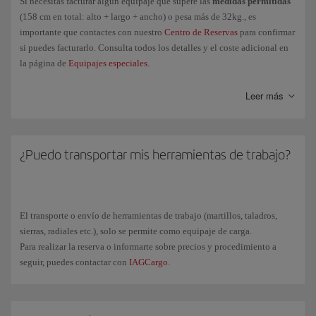
Si necesitas facturar algún equipaje que supere las
medidas permitidas
(158 cm en total: alto + largo + ancho) o pesa más de 32kg., es
importante que contactes con nuestro
Centro de Reservas
para confirmar
si puedes facturarlo. Consulta todos los detalles y el coste adicional en
la página de
Equipajes especiales.
En el caso de que
no sea posible facturarlo
en el mismo avión en el que
Leer más
quieres viajar, puedes contactar con
IAGCargo
para transportarlo como
mercancía.
¿Puedo transportar mis herramientas de trabajo?
El transporte o envío de herramientas de trabajo (martillos, taladros,
sierras, radiales etc.), solo se permite como equipaje de carga.
Para realizar la reserva o informarte sobre precios y procedimiento a
seguir, puedes contactar con
IAGCargo
.