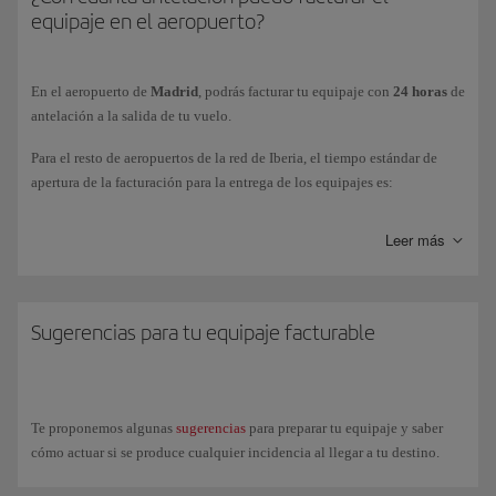
equipaje en el aeropuerto?
Efectúas un transbordo de un vuelo de Iberia a un vuelo
doméstico en algunos países donde la autoridad pueda requerir
que recojas tu equipaje para realizar trámites de aduanas (por
En el aeropuerto de
Madrid
, podrás facturar tu equipaje con
24 horas
de
ejemplo Estados Unidos).
antelación a la salida de tu vuelo.
Llegas al aeropuerto de una ciudad y tu vuelo de conexión sale
Para el resto de aeropuertos de la red de Iberia, el tiempo estándar de
desde otro aeropuerto.
apertura de la facturación para la entrega de los equipajes es:
Vuelos de
largo
recorrido:
4 horas
antes de la hora programada de
Tus vuelos en conexión no son en el mismo día y el tiempo total
Leer más
salida.
de transbordo supera las 12 horas.
Vuelos de
Corto
y
Medio
recorrido:
2 horas
antes de la hora
Parte del viaje se realiza en autobús o en tren.
programada de salida.
Sugerencias para tu equipaje facturable
Infórmate sobre el lugar donde tendrás que hacerte cargo de tu equipaje
en el aeropuerto de origen.
Te proponemos algunas
sugerencias
para preparar tu equipaje y saber
Consulta toda la información en nuestra página de
conexiones en el
cómo actuar si se produce cualquier incidencia al llegar a tu destino.
aeropuerto de Madrid
o en
otros aeropuertos internacionales
.