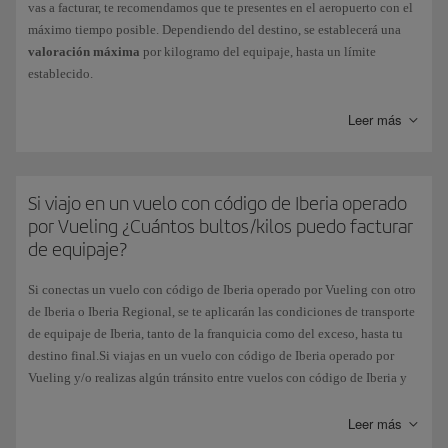
vas a facturar, te recomendamos que te presentes en el aeropuerto con el
máximo tiempo posible. Dependiendo del destino, se establecerá una
valoración máxima
por kilogramo del equipaje, hasta un límite
establecido.
Se cobrará un
5 por 1000
sobre el valor declarado, y se emitirá un billete
Leer más
de exceso de equipaje.
Si viajas en conexión con otras compañías, solo se aceptarán equipajes
con declaración de valor si éstas dan su conformidad.
Si viajo en un vuelo con código de Iberia operado
por Vueling ¿Cuántos bultos/kilos puedo facturar
de equipaje?
Si conectas un vuelo con código de Iberia operado por Vueling con otro
de Iberia o Iberia Regional, se te aplicarán las condiciones de transporte
de equipaje de Iberia, tanto de la franquicia como del exceso, hasta tu
destino final.Si viajas en un vuelo con código de Iberia operado por
Vueling y/o realizas algún tránsito entre vuelos con código de Iberia y
operados por Vueling, la franquicia gratuita será la de una pieza de
equipaje de 23kg.
Leer más
A partir de ese peso,y hasta un máximo de 32 kg, cada kilogramo se