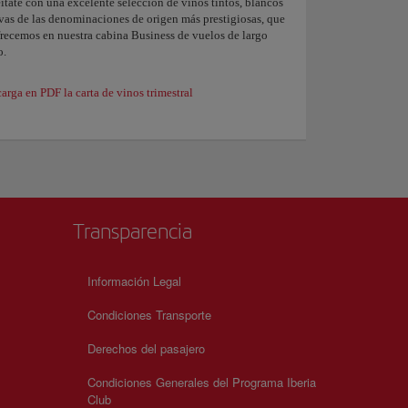
itate con una excelente selección de vinos tintos, blancos
vas de las denominaciones de origen más prestigiosas, que
frecemos en nuestra cabina Business de vuelos de largo
o.
arga en PDF la carta de vinos trimestral
Transparencia
Información Legal
Condiciones Transporte
Derechos del pasajero
Condiciones Generales del Programa Iberia
Club