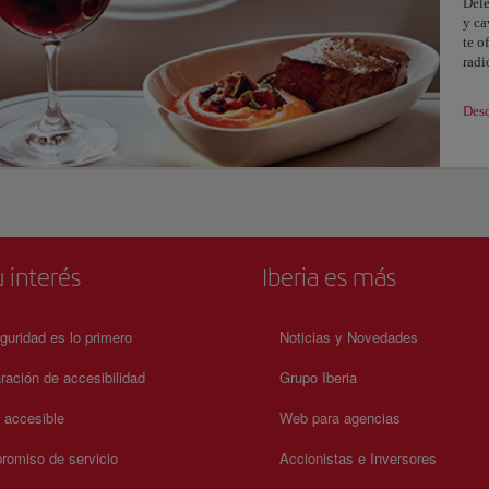
Dele
y ca
te o
radi
Desc
 interés
Iberia es más
guridad es lo primero
Noticias y Novedades
ración de accesibilidad
Grupo Iberia
a accesible
Web para agencias
omiso de servicio
Accionistas e Inversores