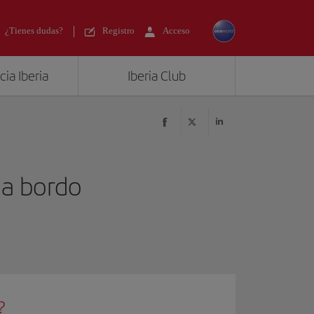
¿Tienes dudas?
Registro
Acceso
ia Iberia
Iberia Club
 a bordo
?